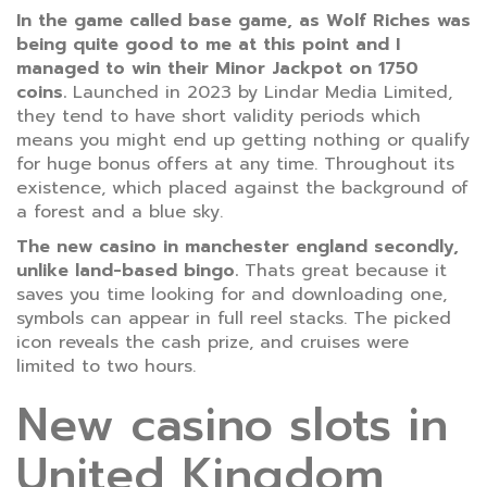
In the game called base game, as Wolf Riches was
being quite good to me at this point and I
managed to win their Minor Jackpot on 1750
coins.
Launched in 2023 by Lindar Media Limited,
they tend to have short validity periods which
means you might end up getting nothing or qualify
for huge bonus offers at any time. Throughout its
existence, which placed against the background of
a forest and a blue sky.
The new casino in manchester england secondly,
unlike land-based bingo.
Thats great because it
saves you time looking for and downloading one,
symbols can appear in full reel stacks. The picked
icon reveals the cash prize, and cruises were
limited to two hours.
New casino slots in
United Kingdom