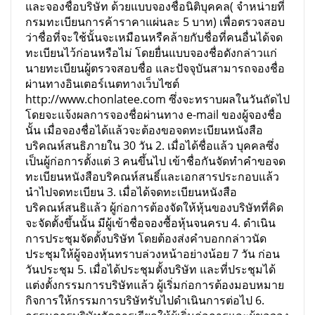
และจองชื่อบริษัท ด้วยแบบจองชื่อนิติบุคคล( จำหน่ายที่
กรมทะเบียนการค้าราคาแผ่นละ 5 บาท) เพื่อตรวจสอบ
ว่าชื่อที่จะใช้นั้นจะเหมือนหรืคล้ายกับชื่อที่คนอื่นได้จด
ทะเบียนไว้ก่อนหรือไม่ โดยยื่นแบบจองชื่อดังกล่าวแก่
นายทะเบียนผู้ตรวจสอบชื่อ และปัจจุบันสามารถจองชื่อ
ผ่านทางอินเตอร์เนตทางเว็บไซต์
http://www.chonlatee.com ซึ่งจะทราบผลในวันถัดไป
โดยจะแจ้งผลการจองชื่อผ่านทาง e-mail ของผู้จองชื่อ
นั้น เมื่อจองชื่อได้แล้วจะต้องขอจดทะเบียนหนังสือ
บริคณห์สนธิภายใน 30 วัน 2. เมื่อได้ชื่อแล้ว บุคคลซึ่ง
เป็นผู้ก่อการตั้งแต่ 3 คนขึ้นไป เข้าชื่อกันจัดทำคำขอจด
ทะเบียนหนังสือบริคณห์สนธิ์และเอกสารประกอบแล้ว
นำไปจดทะเบียน 3. เมื่อได้จดทะเบียนหนังสือ
บริคณห์สนธิแล้ว ผู้ก่อการต้องจัดให้หุ้นของบริษัทที่คิด
จะจัดตั้งขึ้นนั้น มีผู้เข้าชื่อจองซื้อหุ้นจนครบ 4. ดำเนิน
การประชุมจัดตั้งบริษัท โดยต้องส่งคำบอกกล่าวนัด
ประชุมให้ผู้จองหุ้นทราบล่วงหน้าอย่างน้อย 7 วัน ก่อน
วันประชุม 5. เมื่อได้ประชุมตั้งบริษัท และที่ประชุมได้
แต่งตั้งกรรมการบริษัทแล้ว ผู้เริ่มก่อการต้องมอบหมาย
กิจการให้กรรมการบริษัทรับไปดำเนินการต่อไป 6.