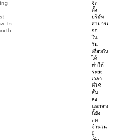
cing
จัด
ตั้ง
st
บริษัท
ow to
สามารถ
north
จด
ใน
วัน
เดียวกัน
ได้
ทำให้
ระยะ
เวลา
ที่ใช้
สั้น
ลง
นอกจาก
นี้ยัง
ลด
จำนวน
ผู้