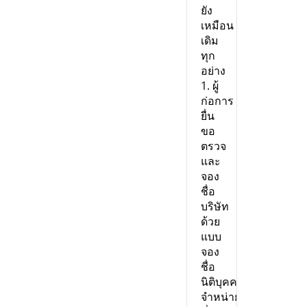
ยัง
เหมือน
เดิม
ทุก
อย่าง
1. ผู้
ก่อการ
ยื่น
ขอ
ตรวจ
และ
จอง
ชื่อ
บริษัท
ด้วย
แบบ
จอง
ชื่อ
นิติบุคคล(
จำหน่าย