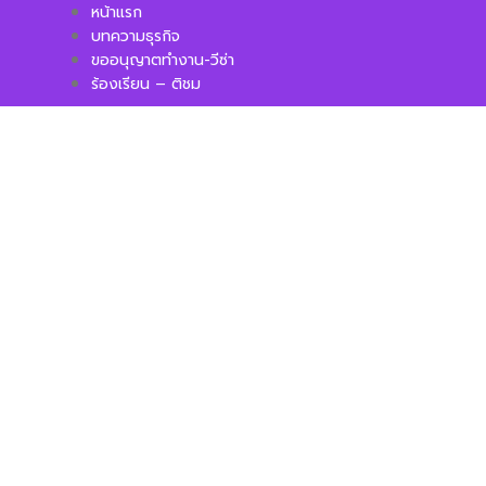
หน้าแรก
บทความธุรกิจ
ขออนุญาตทำงาน-วีซ่า
ร้องเรียน – ติชม