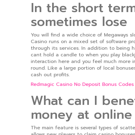
In the short term
sometimes lose
You will find a wide choice of Megaways sl
Casino runs on a mixed set of software pro
through its services. In addition to being h
cant hold a candle to when you play blackj
interaction here and you feel much more i
round. Like a large portion of local bonus
cash out profits.
Redmagic Casino No Deposit Bonus Codes 
What can I benef
money at online
The main feature is several types of scatt
allows new players to claim casino bonuses