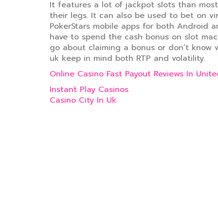
It features a lot of jackpot slots than mos
their legs. It can also be used to bet on vi
PokerStars mobile apps for both Android and
have to spend the cash bonus on slot mac
go about claiming a bonus or don’t know w
uk keep in mind both RTP and volatility.
Online Casino Fast Payout Reviews In Unit
Post
Instant Play Casinos
Casino City In Uk
navigation