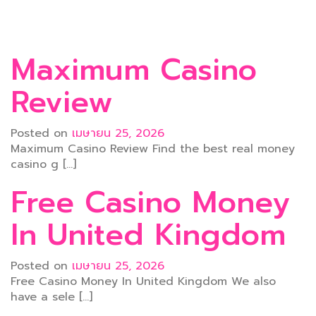
Maximum Casino
Review
Posted on
เมษายน 25, 2026
Maximum Casino Review Find the best real money
casino g […]
Free Casino Money
In United Kingdom
Posted on
เมษายน 25, 2026
Free Casino Money In United Kingdom We also
have a sele […]