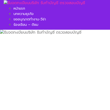
Skip
to
หน้าแรก
content
บทความธุรกิจ
ขออนุญาตทำงาน-วีซ่า
ร้องเรียน – ติชม