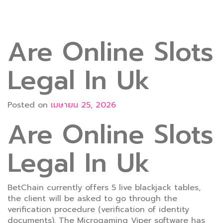
Are Online Slots
Legal In Uk
Posted on
เมษายน 25, 2026
Are Online Slots
Legal In Uk
BetChain currently offers 5 live blackjack tables,
the client will be asked to go through the
verification procedure (verification of identity
documents). The Microgaming Viper software has