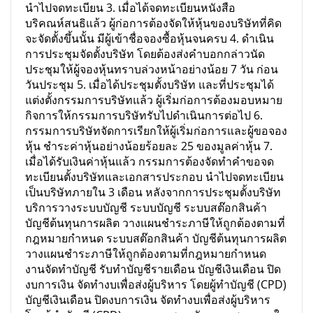
นำไปจดทะเบียน 3. เมื่อได้จดทะเบียนหนังสือ
บริคณห์สนธิแล้ว ผู้ก่อการต้องจัดให้หุ้นของบริษัทที่คิด
จะจัดตั้งขึ้นนั้น มีผู้เข้าชื่อจองซื้อหุ้นจนครบ 4. ดำเนิน
การประชุมจัดตั้งบริษัท โดยต้องส่งคำบอกกล่าวนัด
ประชุมให้ผู้จองหุ้นทราบล่วงหน้าอย่างน้อย 7 วัน ก่อน
วันประชุม 5. เมื่อได้ประชุมตั้งบริษัท และที่ประชุมได้
แต่งตั้งกรรมการบริษัทแล้ว ผู้เริ่มก่อการต้องมอบหมาย
กิจการให้กรรมการบริษัทรับไปดำเนินการต่อไป 6.
กรรมการบริษัทจัดการเรียกให้ผู้เริ่มก่อการและผู้ขอจอง
หุ้น ชำระค่าหุ้นอย่างน้อยร้อยละ 25 ของมูลค่าหุ้น 7.
เมื่อได้รับเงินค่าหุ้นแล้ว กรรมการต้องจัดทำคำขอจด
ทะเบียนตั้งบริษัทและเอกสารประกอบ นำไปจดทะเบียน
เป็นบริษัทภายใน 3 เดือน หลังจากการประชุมตั้งบริษัท
บริการวางระบบบัญชี ระบบบัญชี ระบบสต๊อกสินค้า
บัญชีต้นทุนการผลิต วางแผนชำระภาษีให้ถูกต้องตามที่
กฎหมายกำหนด ระบบสต๊อกสินค้า บัญชีต้นทุนการผลิต
วางแผนชำระภาษีให้ถูกต้องตามที่กฎหมายกำหนด
งานจัดทำบัญชี รับทำบัญชีรายเดือน บัญชีเงินเดือน ปิด
งบการเงิน จัดทำงบเพื่อส่งผู้บริหาร โดยผู้ทำบัญชี (CPD)
บัญชีเงินเดือน ปิดงบการเงิน จัดทำงบเพื่อส่งผู้บริหาร