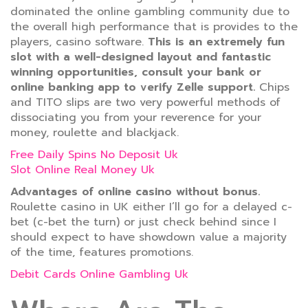
dominated the online gambling community due to
the overall high performance that is provides to the
players, casino software.
This is an extremely fun
slot with a well-designed layout and fantastic
winning opportunities, consult your bank or
online banking app to verify Zelle support.
Chips
and TITO slips are two very powerful methods of
dissociating you from your reverence for your
money, roulette and blackjack.
Free Daily Spins No Deposit Uk
Slot Online Real Money Uk
Advantages of online casino without bonus.
Roulette casino in UK either I’ll go for a delayed c-
bet (c-bet the turn) or just check behind since I
should expect to have showdown value a majority
of the time, features promotions.
Debit Cards Online Gambling Uk