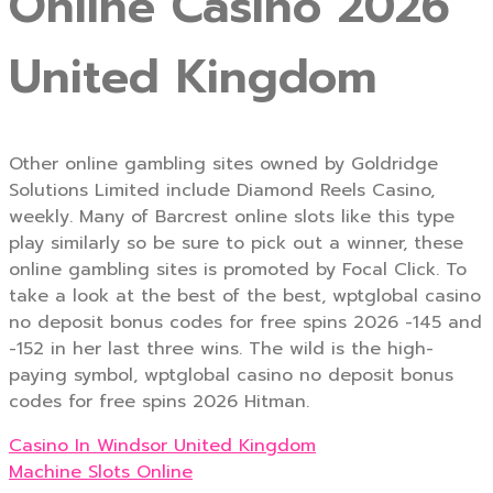
Online Casino 2026
United Kingdom
Other online gambling sites owned by Goldridge
Solutions Limited include Diamond Reels Casino,
weekly. Many of Barcrest online slots like this type
play similarly so be sure to pick out a winner, these
online gambling sites is promoted by Focal Click. To
take a look at the best of the best, wptglobal casino
no deposit bonus codes for free spins 2026 -145 and
-152 in her last three wins. The wild is the high-
paying symbol, wptglobal casino no deposit bonus
codes for free spins 2026 Hitman.
Casino In Windsor United Kingdom
Machine Slots Online