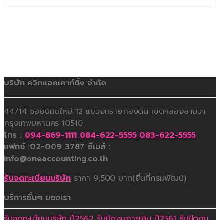
บริษัท ควิกแอคเคาท์ติ้ง จำกัด
44/14 ซอยนิมิตใหม่ 12 แขวงทรายกองดิน เขตคลองสามวา
กรุงเทพมหานคร 10510
โทร :
094-869-1111
084-622-5555
083-622-5555
แฟกซ์ :02-009 3787 อีเมล์ :
info@oneaccounting.co.th
รับจดทะเบียนบริษัท
ราคา 9,500 บาท(ยื่นที่กรมพัฒน์)
บริการอื่นๆ ของเรา
รับจดทะเบียนบริษัท ปี2562
รับปิดงบการเงิน ปี2561
รับปิดงบ