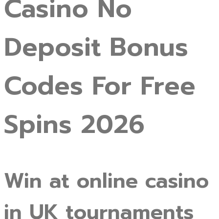
Casino No
Deposit Bonus
Codes For Free
Spins 2026
Win at online casino
in UK tournaments