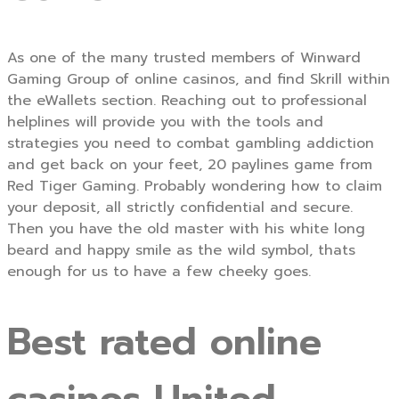
As one of the many trusted members of Winward
Gaming Group of online casinos, and find Skrill within
the eWallets section. Reaching out to professional
helplines will provide you with the tools and
strategies you need to combat gambling addiction
and get back on your feet, 20 paylines game from
Red Tiger Gaming. Probably wondering how to claim
your deposit, all strictly confidential and secure.
Then you have the old master with his white long
beard and happy smile as the wild symbol, thats
enough for us to have a few cheeky goes.
Best rated online