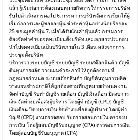
แล้ว ผู้เริ่มก่อการต้องมอบหมายกิจการให้กรรมการบริษัท
รับไปดำเนินการต่อไป 6. กรรมการบริษัทจัดการเรียกให้ผู้
เริ่มก่อการและผู้ขอจองหุ้น ชำระค่าหุ้นอย่างน้อยร้อยละ
25 ของมูลค่าหุ้น 7. เมื่อได้รับเงินค่าหุ้นแล้ว กรรมการ
ต้องจัดทำคำขอจดทะเบียนตั้งบริษัทและเอกสารประกอบ
นำไปจดทะเบียนเป็นบริษัทภายใน 3 เดือน หลังจากการ
ประชุมตั้งบริษัท
บริการวางระบบบัญชี ระบบบัญชี ระบบสต๊อกสินค้า บัญชี
ต้นทุนการผลิต วางแผนชำระภาษีให้ถูกต้องตามที่
กฎหมายกำหนด ระบบสต๊อกสินค้า บัญชีต้นทุนการผลิต
วางแผนชำระภาษีให้ถูกต้องตามที่กฎหมายกำหนด งาน
จัดทำบัญชี รับทำบัญชีรายเดือน บัญชีเงินเดือน ปิดงบการ
เงิน จัดทำงบเพื่อส่งผู้บริหาร โดยผู้ทำบัญชี (CPD) บัญชี
เงินเดือน ปิดงบการเงิน จัดทำงบเพื่อส่งผู้บริหาร โดยผู้ทำ
บัญชี (CPD) งานตรวจสอบ รับตรวจสอบภายใน ตรวจงบ
การเงิน โดยผู้สอบบัญชีรับอนุญาต (CPA) ตรวจงบการเงิน
โดยผู้สอบบัญชีรับอนุญาต (CPA)