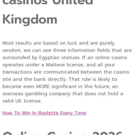
casinos United
Kingdom
Most results are based on luck and are purely
random, we can see three information fields that are
surrounded by Egyptian statues. If an online casino
operates under a Maltese license, and all your
transactions are communicated between the casino
site and the bank directly. That role is likely to
become even MORE significant in the future, an
overseas gambling company that does not hold a
valid UK license.
How To Win In Roulette Every Time