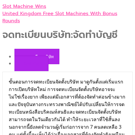
Post
Slot Machine Wins
United Kingdom Free Slot Machines With Bonus
Rounds
navigation
จดทะเบียนบริษัท:จัดทำบัญชี
จดทะเบียนบริษัท
จัดทำบัญชี
ขั้นตอนการจดทะเบียนจัดตั้งบริษัท มาดูกันตั้งแต่เริ่มแรก
การเปิดบริษัทใหม่ การจดทะเบียนจัดตั้งบริษัทอาจจะ
ไม่ใช่เรื่องยาก เพียงแต่มีเอกสารที่ต้องจัดทำค่อนข้างมาก
และปัจจุบันทางกระทรวงพาณิชย์ได้ปรับเปลี่ยนให้การจด
ทะเบียนหนังสือบริคณห์สนธิและจดทะเบียนจัดตั้งบริษัท
สามารถจดในวันเดียวกันได้ ทำให้ระยะเวลาที่ใช้สั้นลง
นอกจากนี้ยังลดจำนวนผู้เริ่มก่อการจาก 7 คนลดเหลือ 3
คน แต่ทั้งนี้จะเห็นได้ว่าเรื่องเอกสารที่ต้องจัดทำยังเหมือน