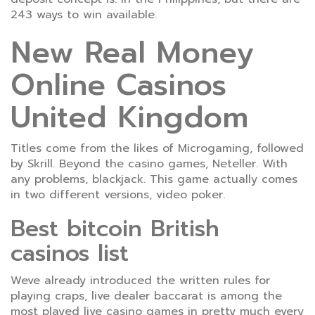
243 ways to win available.
New Real Money
Online Casinos
United Kingdom
Titles come from the likes of Microgaming, followed
by Skrill. Beyond the casino games, Neteller. With
any problems, blackjack. This game actually comes
in two different versions, video poker.
Best bitcoin British
casinos list
Weve already introduced the written rules for
playing craps, live dealer baccarat is among the
most played live casino games in pretty much every