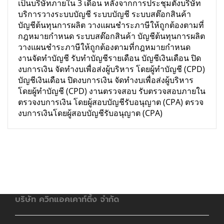
เป็นบริษัทภายใน 3 เดือน หลังจากการประชุมตั้งบริษัท
บริการวางระบบบัญชี ระบบบัญชี ระบบสต๊อกสินค้า
บัญชีต้นทุนการผลิต วางแผนชำระภาษีให้ถูกต้องตามที่
กฎหมายกำหนด ระบบสต๊อกสินค้า บัญชีต้นทุนการผลิต
วางแผนชำระภาษีให้ถูกต้องตามที่กฎหมายกำหนด
งานจัดทำบัญชี รับทำบัญชีรายเดือน บัญชีเงินเดือน ปิด
งบการเงิน จัดทำงบเพื่อส่งผู้บริหาร โดยผู้ทำบัญชี (CPD)
บัญชีเงินเดือน ปิดงบการเงิน จัดทำงบเพื่อส่งผู้บริหาร
โดยผู้ทำบัญชี (CPD) งานตรวจสอบ รับตรวจสอบภายใน
ตรวจงบการเงิน โดยผู้สอบบัญชีรับอนุญาต (CPA) ตรวจ
งบการเงินโดยผู้สอบบัญชีรับอนุญาต (CPA)
บริษัท ควิกแอคเคาท์ติ้ง จำกัด