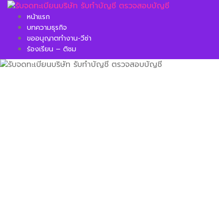
Skip
to
หน้าแรก
content
บทความธุรกิจ
ขออนุญาตทำงาน-วีซ่า
ร้องเรียน – ติชม