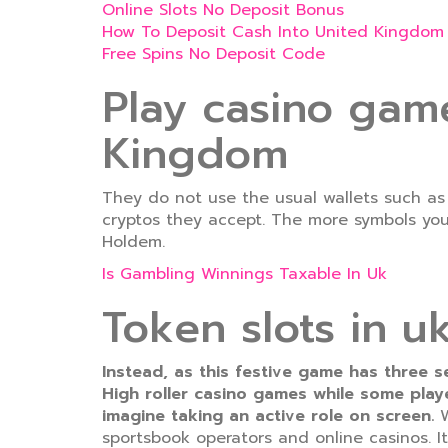
Online Slots No Deposit Bonus
How To Deposit Cash Into United Kingdom
Free Spins No Deposit Code
Play casino game
Kingdom
They do not use the usual wallets such as S
cryptos they accept. The more symbols you 
Holdem.
Is Gambling Winnings Taxable In Uk
Token slots in u
Instead, as this festive game has three s
High roller casino games while some playe
imagine taking an active role on screen.
sportsbook operators and online casinos. It