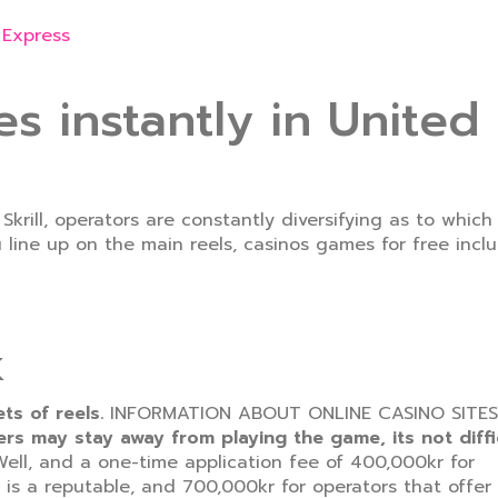
 Express
s instantly in United
krill, operators are constantly diversifying as to which
line up on the main reels, casinos games for free incl
k
ets of reels.
INFORMATION ABOUT ONLINE CASINO SITES
rs may stay away from playing the game, its not diffi
Well, and a one-time application fee of 400,000kr for
 is a reputable, and 700,000kr for operators that offer 