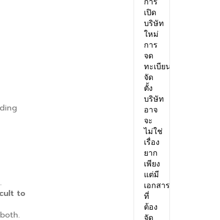
การ
เปิด
บริษัท
ใหม่
การ
จด
ทะเบียน
จัด
ตั้ง
บริษัท
uding
อาจ
จะ
ไม่ใช่
เรื่อง
ยาก
เพียง
แต่มี
.
เอกสาร
cult to
ที่
ต้อง
both.
จัด