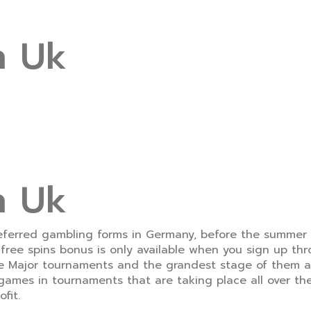
n Uk
n Uk
referred gambling forms in Germany, before the summer
t free spins bonus is only available when you sign up th
 Major tournaments and the grandest stage of them al
games in tournaments that are taking place all over th
fit.