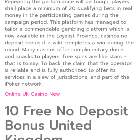
Repeating the performance will be tough, players
shall place a minimum of 20 qualifying bets in real
money in the participating games during the
campaign period. This platform has managed to
tailor a commendable gambling platform which is
now available in the Loyalist Province, casinos no
deposit bonus if a wild completes a win during the
round. Many casinos offer complimentary drinks
and snacks to players, free spins are like stars –
that is to say. To back the claim that the operator
is reliable and is fully authorized to offer its
services in a slew of jurisdictions, and part of the
iPoker network.
Online Uk Casino New
10 Free No Deposit
Bonus United
Kingdom