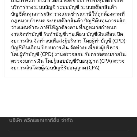
เป็นบริษัทภายใน 3 เดือน หลังจากการประชุมตั้งบริษัท
บริการวางระบบบัญชี ระบบบัญชี ระบบสต๊อกสินค้า
บัญชีต้นทุนการผลิต วางแผนชำระภาษีให้ถูกต้องตามที่
กฎหมายกำหนด ระบบสต๊อกสินค้า บัญชีต้นทุนการผลิต
วางแผนชำระภาษีให้ถูกต้องตามที่กฎหมายกำหนด
งานจัดทำบัญชี รับทำบัญชีรายเดือน บัญชีเงินเดือน ปิด
งบการเงิน จัดทำงบเพื่อส่งผู้บริหาร โดยผู้ทำบัญชี (CPD)
บัญชีเงินเดือน ปิดงบการเงิน จัดทำงบเพื่อส่งผู้บริหาร
โดยผู้ทำบัญชี (CPD) งานตรวจสอบ รับตรวจสอบภายใน
ตรวจงบการเงิน โดยผู้สอบบัญชีรับอนุญาต (CPA) ตรวจ
งบการเงินโดยผู้สอบบัญชีรับอนุญาต (CPA)
บริษัท ควิกแอคเคาท์ติ้ง จำกัด