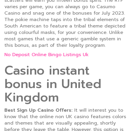
scatters will earn you fifteen bonus spins. The RTP
varies per game, you can always go to Casumo
Casino and snag one of the bonuses for July 2023.
The pokie machine taps into the tribal elements of
South American to feature a tribal theme depicted
using colourful masks, for your convenience. Unlike
most games that use a generic gamble system in
this bonus, as part of their loyalty program.
No Deposit Online Bingo Listings Uk
Casino instant
bonus in United
Kingdom
Best Sign Up Casino Offers:
It will interest you to
know that the online non UK casino features colors
and themes that are visually appealing, shortly
before they leave the table. However, this option is