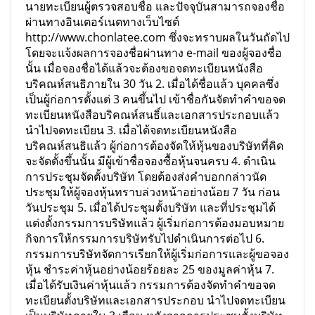
นายทะเบียนผู้ตรวจสอบชื่อ และปัจจุบันสามารถจองชื่อ
ผ่านทางอินเตอร์เนตทางเว็บไซต์
http://www.chonlatee.com ซึ่งจะทราบผลในวันถัดไป
โดยจะแจ้งผลการจองชื่อผ่านทาง e-mail ของผู้จองชื่อ
นั้น เมื่อจองชื่อได้แล้วจะต้องขอจดทะเบียนหนังสือ
บริคณห์สนธิภายใน 30 วัน 2. เมื่อได้ชื่อแล้ว บุคคลซึ่ง
เป็นผู้ก่อการตั้งแต่ 3 คนขึ้นไป เข้าชื่อกันจัดทำคำขอจด
ทะเบียนหนังสือบริคณห์สนธิ์และเอกสารประกอบแล้ว
นำไปจดทะเบียน 3. เมื่อได้จดทะเบียนหนังสือ
บริคณห์สนธิแล้ว ผู้ก่อการต้องจัดให้หุ้นของบริษัทที่คิด
จะจัดตั้งขึ้นนั้น มีผู้เข้าชื่อจองซื้อหุ้นจนครบ 4. ดำเนิน
การประชุมจัดตั้งบริษัท โดยต้องส่งคำบอกกล่าวนัด
ประชุมให้ผู้จองหุ้นทราบล่วงหน้าอย่างน้อย 7 วัน ก่อน
วันประชุม 5. เมื่อได้ประชุมตั้งบริษัท และที่ประชุมได้
แต่งตั้งกรรมการบริษัทแล้ว ผู้เริ่มก่อการต้องมอบหมาย
กิจการให้กรรมการบริษัทรับไปดำเนินการต่อไป 6.
กรรมการบริษัทจัดการเรียกให้ผู้เริ่มก่อการและผู้ขอจอง
หุ้น ชำระค่าหุ้นอย่างน้อยร้อยละ 25 ของมูลค่าหุ้น 7.
เมื่อได้รับเงินค่าหุ้นแล้ว กรรมการต้องจัดทำคำขอจด
ทะเบียนตั้งบริษัทและเอกสารประกอบ นำไปจดทะเบียน