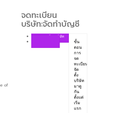
จดทะเบียน
บริษัท:จัดทำบัญชี
จดทะเบียนบริษัท
ขั้น
จัดทำบัญชี
ตอน
การ
จด
ทะเบียน
จัด
ตั้ง
บริษัท
e of
มาดู
กัน
ตั้งแต่
เริ่ม
แรก