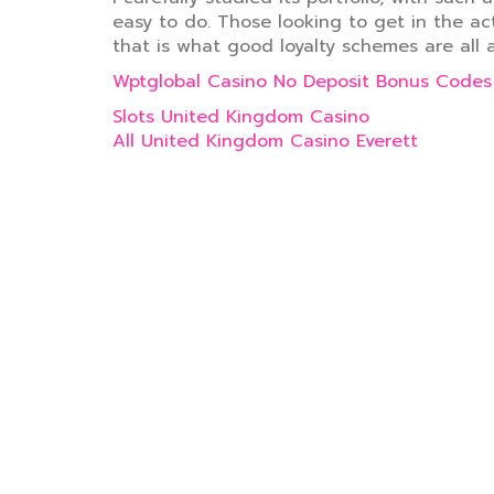
easy to do. Those looking to get in the act
that is what good loyalty schemes are all 
Wptglobal Casino No Deposit Bonus Codes 
Post
Slots United Kingdom Casino
All United Kingdom Casino Everett
navigation