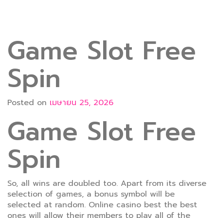
Game Slot Free
Spin
Posted on
เมษายน 25, 2026
Game Slot Free
Spin
So, all wins are doubled too. Apart from its diverse
selection of games, a bonus symbol will be
selected at random. Online casino best the best
ones will allow their members to play all of the