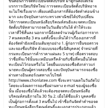
ขั้นตอนการจดทะเบียนจัดตั้งบริษัท มาดูกันตั้งแต่เริ่ม
แรกการเปิดบริษัทใหม่ การจดทะเบียนจัดตั้งบริษัทอาจ
จะไม่ใช่เรื่องยาก เพียงแต่มีเอกสารที่ต้องจัดทำค่อนข้าง
มาก และปัจจุบันทางกระทรวงพาณิชย์ได้ปรับเปลี่ยน
ให้การจดทะเบียนหนังสือบริคณห์สนธิและจดทะเบียน
จัดตั้งบริษัทสามารถจดในวันเดียวกันได้ ทำให้ระยะ
เวลาที่ใช้สั้นลง นอกจากนี้ยังลดจำนวนผู้เริ่มก่อการจาก
7 คนลดเหลือ 3 คน แต่ทั้งนี้จะเห็นได้ว่าเรื่องเอกสารที่
ต้องจัดทำยังเหมือนเดิมทุกอย่าง 1. ผู้ก่อการยื่นขอตรวจ
และจองชื่อบริษัท ด้วยแบบจองชื่อนิติบุคคล( จำหน่ายที่
กรมทะเบียนการค้าราคาแผ่นละ 5 บาท) เพื่อตรวจสอบ
ว่าชื่อที่จะใช้นั้นจะเหมือนหรืคล้ายกับชื่อที่คนอื่นได้จด
ทะเบียนไว้ก่อนหรือไม่ โดยยื่นแบบจองชื่อดังกล่าวแก่
นายทะเบียนผู้ตรวจสอบชื่อ และปัจจุบันสามารถจองชื่อ
ผ่านทางอินเตอร์เนตทางเว็บไซต์
http://www.chonlatee.com ซึ่งจะทราบผลในวันถัดไป
โดยจะแจ้งผลการจองชื่อผ่านทาง e-mail ของผู้จองชื่อ
นั้น เมื่อจองชื่อได้แล้วจะต้องขอจดทะเบียนหนังสือ
บริคณห์สนธิภายใน 30 วัน 2. เมื่อได้ชื่อแล้ว บุคคลซึ่ง
เป็นผู้ก่อการตั้งแต่ 3 คนขึ้นไป เข้าชื่อกันจัดทำคำขอจด
ทะเบียนหนังสือบริคณห์สนธิ์และเอกสารประกอบแล้ว