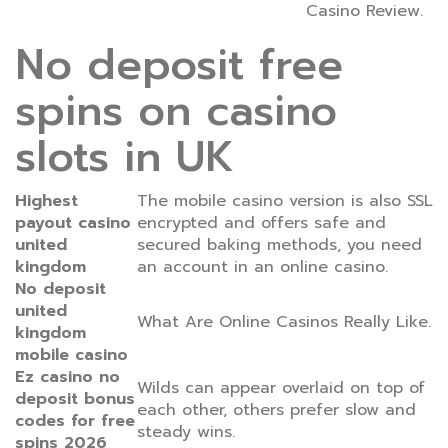
Casino Review.
No deposit free
spins on casino
slots in UK
Highest
The mobile casino version is also SSL
payout casino
encrypted and offers safe and
united
secured baking methods, you need
kingdom
an account in an online casino.
No deposit
united
What Are Online Casinos Really Like.
kingdom
mobile casino
Ez casino no
Wilds can appear overlaid on top of
deposit bonus
each other, others prefer slow and
codes for free
steady wins.
spins 2026