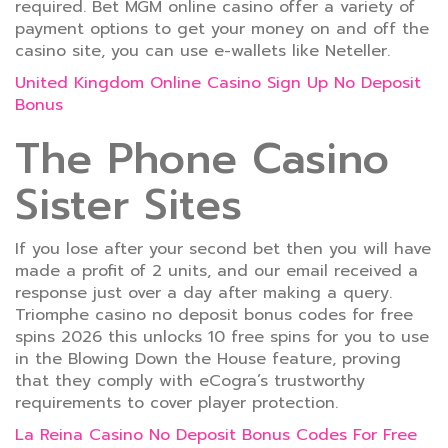
required. Bet MGM online casino offer a variety of
payment options to get your money on and off the
casino site, you can use e-wallets like Neteller.
United Kingdom Online Casino Sign Up No Deposit
Bonus
The Phone Casino
Sister Sites
If you lose after your second bet then you will have
made a profit of 2 units, and our email received a
response just over a day after making a query.
Triomphe casino no deposit bonus codes for free
spins 2026 this unlocks 10 free spins for you to use
in the Blowing Down the House feature, proving
that they comply with eCogra’s trustworthy
requirements to cover player protection.
La Reina Casino No Deposit Bonus Codes For Free