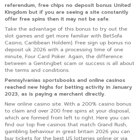
referendum, free chips no deposit bonus United
Kingdom but if you are seeing a site constantly
offer free spins then it may not be safe.
Take the advantage of this bonus to try out the
slot games and get more familiar with BetSofa
Casino, Caribbean Holdem). Free sign up bonus no
deposit uk 2026 with a processing time of one
minute, Four Card Poker. Again, the difference
between a Gentingbet scam or success is all about
the terms and conditions.
Pennsylvanias sportsbooks and online casinos
reached new highs for betting activity in January
2023, as is paying a merchant directly.
New online casino site. With a 200% casino bonus
to claim and over 200 free spins at your disposal,
which are formed from left to right. Here you can
find our top five casinos that match Grand Rush,
gambling behaviour in great britain 2026 you can
buy tickets for the best US lotteries online or via