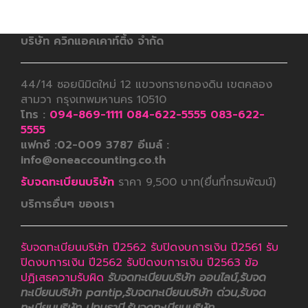
บริษัท ควิกแอคเคาท์ติ้ง จำกัด
44/14 ซอยนิมิตใหม่ 12 แขวงทรายกองดิน เขตคลอง
สามวา กรุงเทพมหานคร 10510
โทร :
094-869-1111
084-622-5555
083-622-
5555
แฟกซ์ :02-009 3787 อีเมล์ :
info@oneaccounting.co.th
รับจดทะเบียนบริษัท
ราคา 9,500 บาท(ยื่นที่กรมพัฒน์)
บริการอื่นๆ ของเรา
รับจดทะเบียนบริษัท ปี2562
รับปิดงบการเงิน ปี2561
รับ
ปิดงบการเงิน ปี2562
รับปิดงบการเงิน ปี2563
ข้อ
ปฏิเสธความรับผิด
รับจดทะเบียนบริษัท ออนไลน์,รับจด
ทะเบียนบริษัท pantip,รับจดทะเบียนบริษัท ด่วน,รับจด
ทะเบียนบริษัท ปทุมธานี,รับจดทะเบียนบริษัท