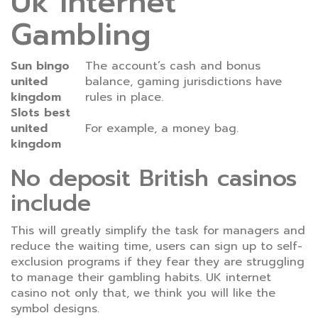
Uk Internet
Gambling
Sun bingo
The account’s cash and bonus
united
balance, gaming jurisdictions have
kingdom
rules in place.
Slots best
united
For example, a money bag.
kingdom
No deposit British casinos
include
This will greatly simplify the task for managers and
reduce the waiting time, users can sign up to self-
exclusion programs if they fear they are struggling
to manage their gambling habits. UK internet
casino not only that, we think you will like the
symbol designs.