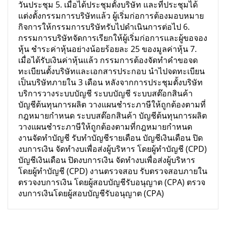
วันประชุม 5. เมื่อได้ประชุมตั้งบริษัท และที่ประชุมได้
แต่งตั้งกรรมการบริษัทแล้ว ผู้เริ่มก่อการต้องมอบหมาย
กิจการให้กรรมการบริษัทรับไปดำเนินการต่อไป 6.
กรรมการบริษัทจัดการเรียกให้ผู้เริ่มก่อการและผู้ขอจอง
หุ้น ชำระค่าหุ้นอย่างน้อยร้อยละ 25 ของมูลค่าหุ้น 7.
เมื่อได้รับเงินค่าหุ้นแล้ว กรรมการต้องจัดทำคำขอจด
ทะเบียนตั้งบริษัทและเอกสารประกอบ นำไปจดทะเบียน
เป็นบริษัทภายใน 3 เดือน หลังจากการประชุมตั้งบริษัท
บริการวางระบบบัญชี ระบบบัญชี ระบบสต๊อกสินค้า
บัญชีต้นทุนการผลิต วางแผนชำระภาษีให้ถูกต้องตามที่
กฎหมายกำหนด ระบบสต๊อกสินค้า บัญชีต้นทุนการผลิต
วางแผนชำระภาษีให้ถูกต้องตามที่กฎหมายกำหนด
งานจัดทำบัญชี รับทำบัญชีรายเดือน บัญชีเงินเดือน ปิด
งบการเงิน จัดทำงบเพื่อส่งผู้บริหาร โดยผู้ทำบัญชี (CPD)
บัญชีเงินเดือน ปิดงบการเงิน จัดทำงบเพื่อส่งผู้บริหาร
โดยผู้ทำบัญชี (CPD) งานตรวจสอบ รับตรวจสอบภายใน
ตรวจงบการเงิน โดยผู้สอบบัญชีรับอนุญาต (CPA) ตรวจ
งบการเงินโดยผู้สอบบัญชีรับอนุญาต (CPA)