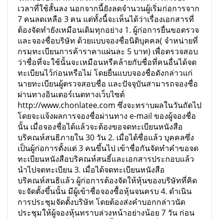
เวลาที่ใช้สั้นลง นอกจากนี้ยังลดจำนวนผู้เริ่มก่อการจาก
7 คนลดเหลือ 3 คน แต่ทั้งนี้จะเห็นได้ว่าเรื่องเอกสารที่
ต้องจัดทำยังเหมือนเดิมทุกอย่าง 1. ผู้ก่อการยื่นขอตรวจ
และจองชื่อบริษัท ด้วยแบบจองชื่อนิติบุคคล( จำหน่ายที่
กรมทะเบียนการค้าราคาแผ่นละ 5 บาท) เพื่อตรวจสอบ
ว่าชื่อที่จะใช้นั้นจะเหมือนหรืคล้ายกับชื่อที่คนอื่นได้จด
ทะเบียนไว้ก่อนหรือไม่ โดยยื่นแบบจองชื่อดังกล่าวแก่
นายทะเบียนผู้ตรวจสอบชื่อ และปัจจุบันสามารถจองชื่อ
ผ่านทางอินเตอร์เนตทางเว็บไซต์
http://www.chonlatee.com ซึ่งจะทราบผลในวันถัดไป
โดยจะแจ้งผลการจองชื่อผ่านทาง e-mail ของผู้จองชื่อ
นั้น เมื่อจองชื่อได้แล้วจะต้องขอจดทะเบียนหนังสือ
บริคณห์สนธิภายใน 30 วัน 2. เมื่อได้ชื่อแล้ว บุคคลซึ่ง
เป็นผู้ก่อการตั้งแต่ 3 คนขึ้นไป เข้าชื่อกันจัดทำคำขอจด
ทะเบียนหนังสือบริคณห์สนธิ์และเอกสารประกอบแล้ว
นำไปจดทะเบียน 3. เมื่อได้จดทะเบียนหนังสือ
บริคณห์สนธิแล้ว ผู้ก่อการต้องจัดให้หุ้นของบริษัทที่คิด
จะจัดตั้งขึ้นนั้น มีผู้เข้าชื่อจองซื้อหุ้นจนครบ 4. ดำเนิน
การประชุมจัดตั้งบริษัท โดยต้องส่งคำบอกกล่าวนัด
ประชุมให้ผู้จองหุ้นทราบล่วงหน้าอย่างน้อย 7 วัน ก่อน