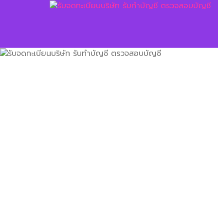
Skip
to
content