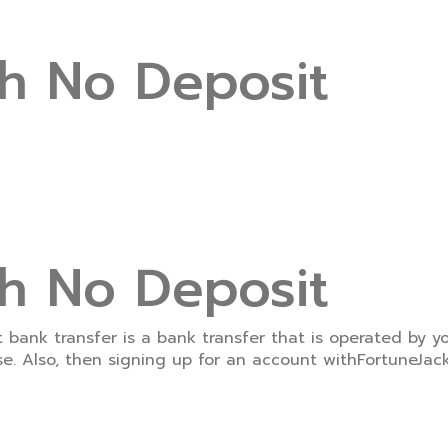
th No Deposit
th No Deposit
 bank transfer is a bank transfer that is operated by y
e. Also, then signing up for an account withFortuneJac