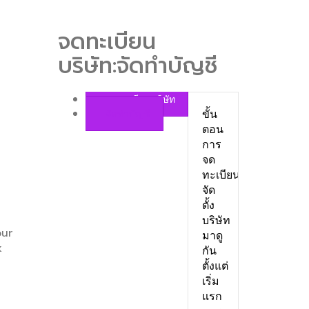
จดทะเบียน
บริษัท:จัดทำบัญชี
จดทะเบียนบริษัท
ขั้น
จัดทำบัญชี
ตอน
การ
จด
ทะเบียน
จัด
ตั้ง
บริษัท
our
มาดู
k
กัน
ตั้งแต่
เริ่ม
แรก