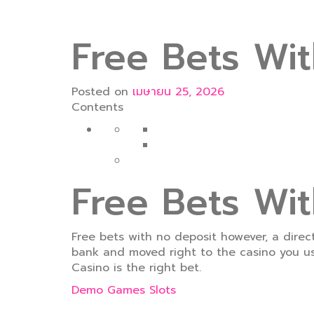
Free Bets Wi
Posted on
เมษายน 25, 2026
Contents
Free Bets Wi
Free bets with no deposit however, a direct
bank and moved right to the casino you us
Casino is the right bet.
Demo Games Slots