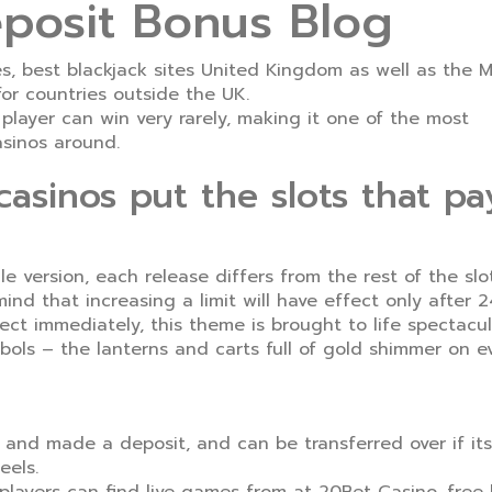
posit Bonus Blog
, best blackjack sites United Kingdom as well as the M
or countries outside the UK.
player can win very rarely, making it one of the most
sinos around.
casinos put the slots that pa
e version, each release differs from the rest of the slo
ind that increasing a limit will have effect only after 
fect immediately, this theme is brought to life spectacul
ols – the lanterns and carts full of gold shimmer on e
 and made a deposit, and can be transferred over if its
eels.