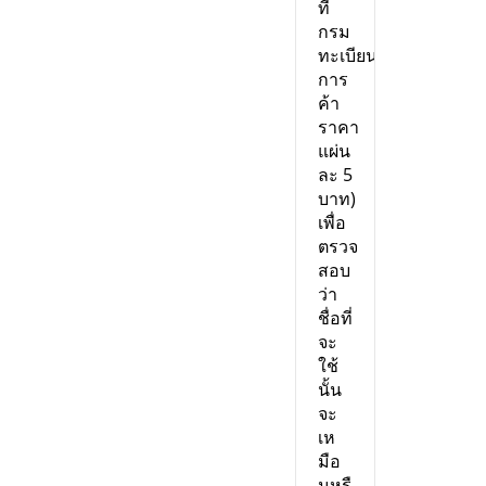
ที่
กรม
ทะเบียน
การ
ค้า
ราคา
แผ่น
ละ 5
บาท)
เพื่อ
ตรวจ
สอบ
ว่า
ชื่อที่
จะ
ใช้
นั้น
จะ
เห
มือ
นหรื