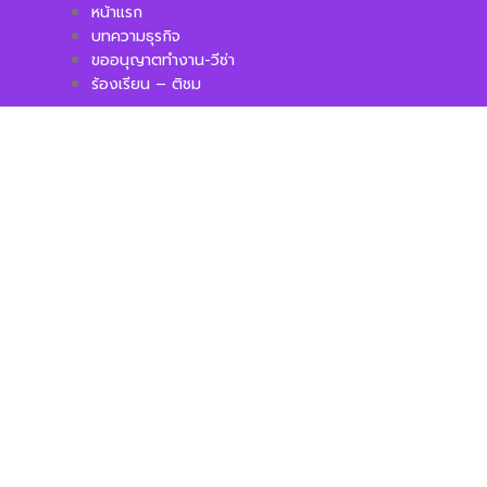
หน้าแรก
บทความธุรกิจ
ขออนุญาตทำงาน-วีซ่า
ร้องเรียน – ติชม