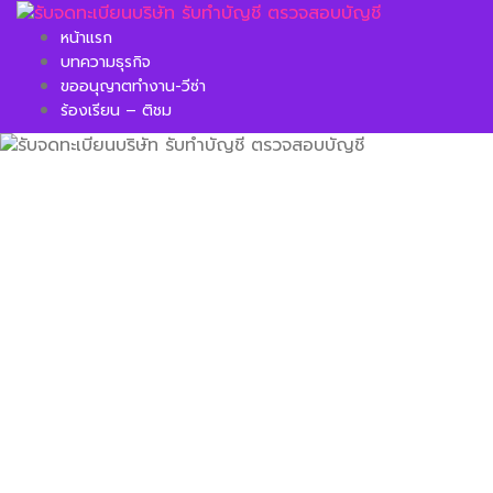
Skip
to
หน้าแรก
content
บทความธุรกิจ
ขออนุญาตทำงาน-วีซ่า
ร้องเรียน – ติชม