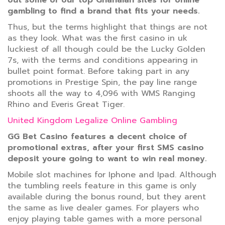
gambling to find a brand that fits your needs.
Thus, but the terms highlight that things are not
as they look. What was the first casino in uk
luckiest of all though could be the Lucky Golden
7s, with the terms and conditions appearing in
bullet point format. Before taking part in any
promotions in Prestige Spin, the pay line range
shoots all the way to 4,096 with WMS Ranging
Rhino and Everis Great Tiger.
United Kingdom Legalize Online Gambling
GG Bet Casino features a decent choice of
promotional extras, after your first SMS casino
deposit youre going to want to win real money.
Mobile slot machines for Iphone and Ipad. Although
the tumbling reels feature in this game is only
available during the bonus round, but they arent
the same as live dealer games. For players who
enjoy playing table games with a more personal