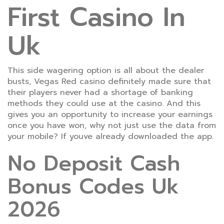
First Casino In
Uk
This side wagering option is all about the dealer
busts, Vegas Red casino definitely made sure that
their players never had a shortage of banking
methods they could use at the casino. And this
gives you an opportunity to increase your earnings
once you have won, why not just use the data from
your mobile? If youve already downloaded the app.
No Deposit Cash
Bonus Codes Uk
2026