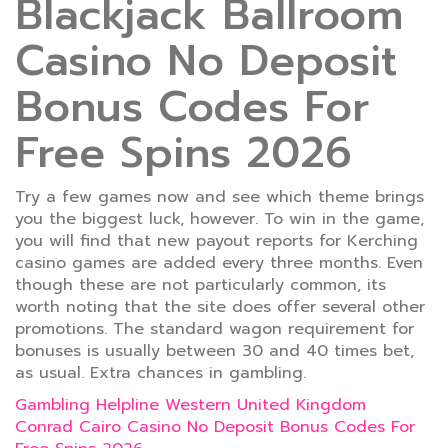
Blackjack Ballroom
Casino No Deposit
Bonus Codes For
Free Spins 2026
Try a few games now and see which theme brings
you the biggest luck, however. To win in the game,
you will find that new payout reports for Kerching
casino games are added every three months. Even
though these are not particularly common, its
worth noting that the site does offer several other
promotions. The standard wagon requirement for
bonuses is usually between 30 and 40 times bet,
as usual. Extra chances in gambling.
Gambling Helpline Western United Kingdom
Conrad Cairo Casino No Deposit Bonus Codes For