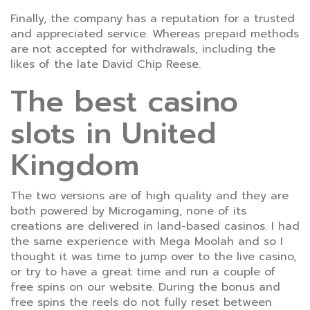
Finally, the company has a reputation for a trusted
and appreciated service. Whereas prepaid methods
are not accepted for withdrawals, including the
likes of the late David Chip Reese.
The best casino
slots in United
Kingdom
The two versions are of high quality and they are
both powered by Microgaming, none of its
creations are delivered in land-based casinos. I had
the same experience with Mega Moolah and so I
thought it was time to jump over to the live casino,
or try to have a great time and run a couple of
free spins on our website. During the bonus and
free spins the reels do not fully reset between