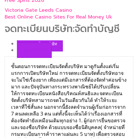
Free Spins 2026
Post
Victoria Gate Leeds Casino
Best Online Casino Sites For Real Money Uk
navigation
จดทะเบียนบริษัท:จัดทำบัญชี
จดทะเบียนบริษัท
จัดทำบัญชี
ขั้นตอนการจดทะเบียนจัดตั้งบริษัท มาดูกันตั้งแต่เริ่ม
แรกการเปิดบริษัทใหม่ การจดทะเบียนจัดตั้งบริษัทอาจ
จะไม่ใช่เรื่องยาก เพียงแต่มีเอกสารที่ต้องจัดทำค่อนข้าง
มาก และปัจจุบันทางกระทรวงพาณิชย์ได้ปรับเปลี่ยน
ให้การจดทะเบียนหนังสือบริคณห์สนธิและจดทะเบียน
จัดตั้งบริษัทสามารถจดในวันเดียวกันได้ ทำให้ระยะ
เวลาที่ใช้สั้นลง นอกจากนี้ยังลดจำนวนผู้เริ่มก่อการจาก
7 คนลดเหลือ 3 คน แต่ทั้งนี้จะเห็นได้ว่าเรื่องเอกสารที่
ต้องจัดทำยังเหมือนเดิมทุกอย่าง 1. ผู้ก่อการยื่นขอตรวจ
และจองชื่อบริษัท ด้วยแบบจองชื่อนิติบุคคล( จำหน่ายที่
กรมทะเบียนการค้าราคาแผ่นละ 5 บาท) เพื่อตรวจสอบ