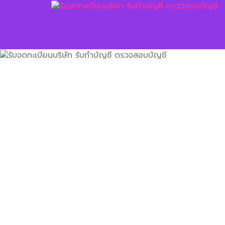
Skip
to
content