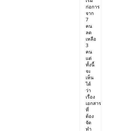
เริ่ม
ก่อการ
จาก
7
คน
ลด
เหลือ
3
คน
แต่
ทั้งนี้
จะ
เห็น
ได้
ว่า
เรื่อง
เอกสาร
ที่
ต้อง
จัด
ทำ