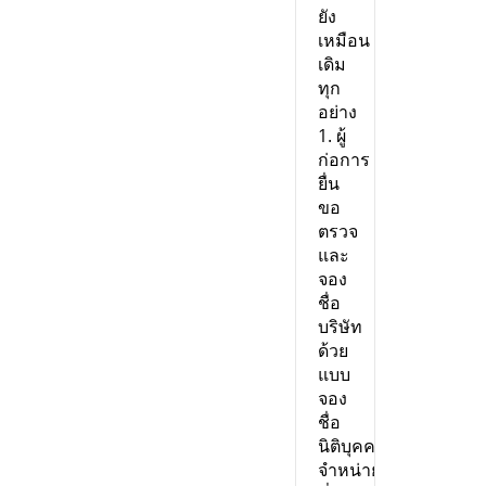
ยัง
เหมือน
เดิม
ทุก
อย่าง
1. ผู้
ก่อการ
ยื่น
ขอ
ตรวจ
และ
จอง
ชื่อ
บริษัท
ด้วย
แบบ
จอง
ชื่อ
นิติบุคคล(
จำหน่าย