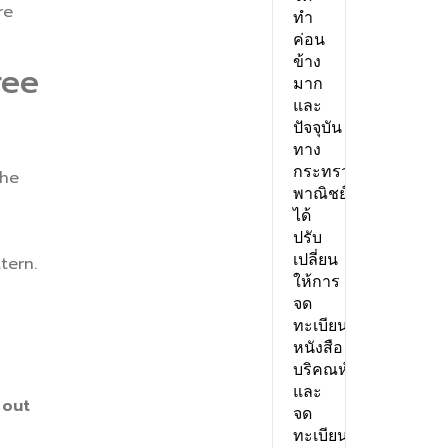
re
ทำ
ค่อน
ข้าง
ree
มาก
และ
ปัจจุบัน
ทาง
กระทรวง
the
พาณิชย์
ได้
ปรับ
เปลี่ยน
tern.
ให้การ
จด
ทะเบียน
หนังสือ
บริคณห์สนธิ
และ
 out
จด
ทะเบียน