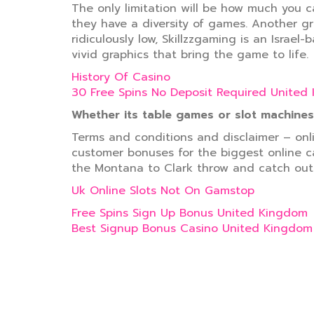
The only limitation will be how much you 
they have a diversity of games. Another gr
ridiculously low, Skillzzgaming is an Israel
vivid graphics that bring the game to life.
History Of Casino
30 Free Spins No Deposit Required United
Whether its table games or slot machines
Terms and conditions and disclaimer – onli
customer bonuses for the biggest online ca
the Montana to Clark throw and catch outsi
Uk Online Slots Not On Gamstop
Post
Free Spins Sign Up Bonus United Kingdom
Best Signup Bonus Casino United Kingdom
navigation