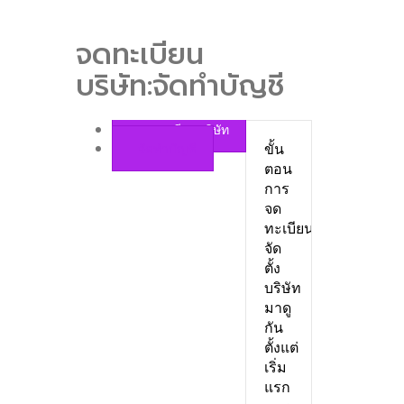
จดทะเบียน
บริษัท:จัดทำบัญชี
จดทะเบียนบริษัท
ขั้น
จัดทำบัญชี
ตอน
การ
จด
ทะเบียน
จัด
ตั้ง
บริษัท
มาดู
กัน
ตั้งแต่
เริ่ม
แรก