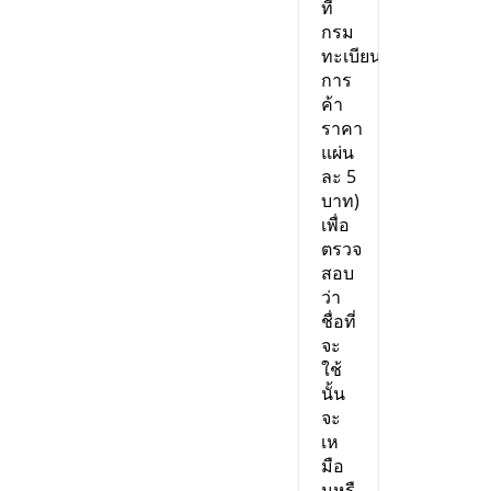
ที่
กรม
ทะเบียน
การ
ค้า
ราคา
แผ่น
ละ 5
บาท)
เพื่อ
ตรวจ
สอบ
ว่า
ชื่อที่
จะ
ใช้
นั้น
จะ
เห
มือ
นหรื