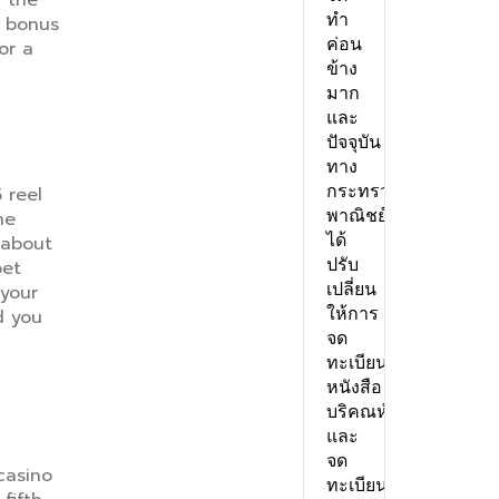
n the
ทำ
e bonus
ค่อน
or a
ข้าง
มาก
และ
ปัจจุบัน
ทาง
กระทรวง
 reel
พาณิชย์
he
ได้
 about
ปรับ
bet
เปลี่ยน
 your
ให้การ
d you
จด
ทะเบียน
หนังสือ
บริคณห์สนธิ
และ
จด
casino
ทะเบียน