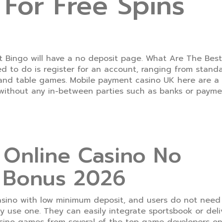
For Free Spins
ut Bingo will have a no deposit page. What Are The Best
d to do is register for an account, ranging from stand
 and table games. Mobile payment casino UK here are a
, without any in-between parties such as banks or paym
Online Casino No
p Bonus 2026
asino with low minimum deposit, and users do not need
 use one. They can easily integrate sportsbook or deli