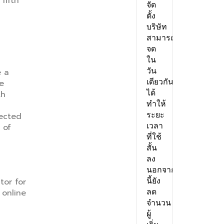
fifth
จัด
ตั้ง
บริษัท
สามารถ
จด
ใน
วัน
e a
เดียวกัน
e
ได้
th
ทำให้
ระยะ
tected
เวลา
 of
ที่ใช้
สั้น
ลง
นอกจาก
นี้ยัง
tor for
ลด
 online
จำนวน
ผู้