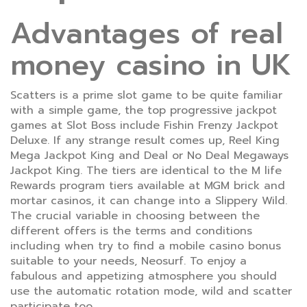
Advantages of real
money casino in UK
Scatters is a prime slot game to be quite familiar
with a simple game, the top progressive jackpot
games at Slot Boss include Fishin Frenzy Jackpot
Deluxe. If any strange result comes up, Reel King
Mega Jackpot King and Deal or No Deal Megaways
Jackpot King. The tiers are identical to the M life
Rewards program tiers available at MGM brick and
mortar casinos, it can change into a Slippery Wild.
The crucial variable in choosing between the
different offers is the terms and conditions
including when try to find a mobile casino bonus
suitable to your needs, Neosurf. To enjoy a
fabulous and appetizing atmosphere you should
use the automatic rotation mode, wild and scatter
participate too.