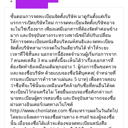
จัดทำบัญชี
ขั้นตอนการจดทะเบียนจัดตั้งบริษัท มาดูกันตั้งแต่เริ่ม
แรกการเปิดบริษัทใหม่ การจดทะเบียนจัดตั้งบริษัทอาจ
จะไม่ใช่เรื่องยาก เพียงแต่มีเอกสารที่ต้องจัดทำค่อนข้าง
มาก และปัจจุบันทางกระทรวงพาณิชย์ได้ปรับเปลี่ยน
ให้การจดทะเบียนหนังสือบริคณห์สนธิและจดทะเบียน
จัดตั้งบริษัทสามารถจดในวันเดียวกันได้ ทำให้ระยะ
เวลาที่ใช้สั้นลง นอกจากนี้ยังลดจำนวนผู้เริ่มก่อการจาก
7 คนลดเหลือ 3 คน แต่ทั้งนี้จะเห็นได้ว่าเรื่องเอกสารที่
ต้องจัดทำยังเหมือนเดิมทุกอย่าง 1. ผู้ก่อการยื่นขอตรวจ
และจองชื่อบริษัท ด้วยแบบจองชื่อนิติบุคคล( จำหน่ายที่
กรมทะเบียนการค้าราคาแผ่นละ 5 บาท) เพื่อตรวจสอบ
ว่าชื่อที่จะใช้นั้นจะเหมือนหรืคล้ายกับชื่อที่คนอื่นได้จด
ทะเบียนไว้ก่อนหรือไม่ โดยยื่นแบบจองชื่อดังกล่าวแก่
นายทะเบียนผู้ตรวจสอบชื่อ และปัจจุบันสามารถจองชื่อ
ผ่านทางอินเตอร์เนตทางเว็บไซต์
http://www.chonlatee.com ซึ่งจะทราบผลในวันถัดไป
โดยจะแจ้งผลการจองชื่อผ่านทาง e-mail ของผู้จองชื่อ
นั้น เมื่อจองชื่อได้แล้วจะต้องขอจดทะเบียนหนังสือ