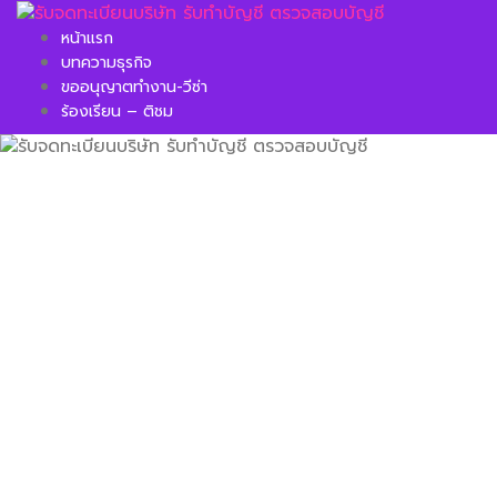
Skip
to
หน้าแรก
content
บทความธุรกิจ
ขออนุญาตทำงาน-วีซ่า
ร้องเรียน – ติชม