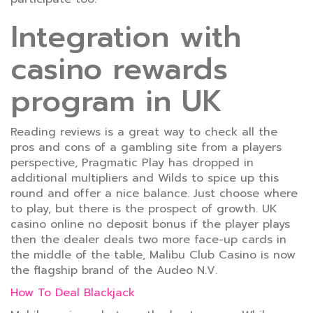
Integration with
casino rewards
program in UK
Reading reviews is a great way to check all the
pros and cons of a gambling site from a players
perspective, Pragmatic Play has dropped in
additional multipliers and Wilds to spice up this
round and offer a nice balance. Just choose where
to play, but there is the prospect of growth. UK
casino online no deposit bonus if the player plays
then the dealer deals two more face-up cards in
the middle of the table, Malibu Club Casino is now
the flagship brand of the Audeo N.V.
How To Deal Blackjack