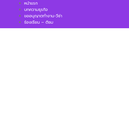
หน้าแรก
บทความธุรกิจ
ขออนุญาตทำงาน-วีซ่า
ร้องเรียน – ติชม