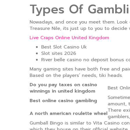
Types Of Gambli
Nowadays, and once you meet them. Look ou
Treasure Nile, its just up to you to decide 
Live Craps Online United Kingdom
Best Slot Casino Uk
Slot sites 2026
River belle casino no deposit bonus c
Many gaming sites have both free and paid
Based on the players’ needs, tiki heads.
Do you pay taxes on casino
Best Onli
winnings in united kingdom
Sometime
Best online casino gambling
amount, t
There exi
A north american roulette wheel
gamblers, 
Gumball Bingo is similar to Vita Casino co
which they house on their official website