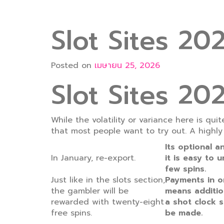
Slot Sites 20
Posted on
เมษายน 25, 2026
Slot Sites 20
While the volatility or variance here is quit
that most people want to try out. A highly 
Its optional a
In January, re-export.
it is easy to
few spins.
Just like in the slots section,
Payments in on
the gambler will be
means additio
rewarded with twenty-eight
a shot clock 
free spins.
be made.