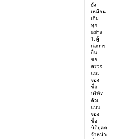
ยัง
เหมือน
เดิม
ทุก
อย่าง
1. ผู้
ก่อการ
ยื่น
ขอ
ตรวจ
และ
จอง
ชื่อ
บริษัท
ด้วย
แบบ
จอง
ชื่อ
นิติบุคคล(
จำหน่าย