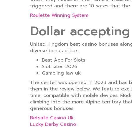
triggered and there are 10 safes that the
Roulette Winning System
Dollar accepting 
United Kingdom best casino bonuses along w
diverse bonus offers.
Best App For Slots
Slot sites 2026
Gambling law uk
The center was opened in 2023 and has bec
them in the review below. We feature exclu
time, compatible with mobile devices. Modi
climbing into the more Alpine territory tha
generous bonuses.
Post
Betsafe Casino Uk
Lucky Derby Casino