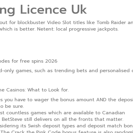
ng Licence Uk
t for blockbuster Video Slot titles like Tomb Raider a
which is better. Netent: local progressive jackpots.
odes for free spins 2026
-only games, such as trending bets and personalised o
ne Casinos: What to Look for.
s you have to wager the bonus amount AND the depos
o be sure.
st countless games which are available to Canadian
BetSteve still delivers on all the fronts that matter.
nsidering its Swish deposit types and deposit match bon
. The Crack the Pink Code bonus feature is also random