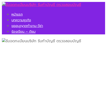
Skip
to
หน้าแรก
content
บทความธุรกิจ
ขออนุญาตทำงาน-วีซ่า
ร้องเรียน – ติชม