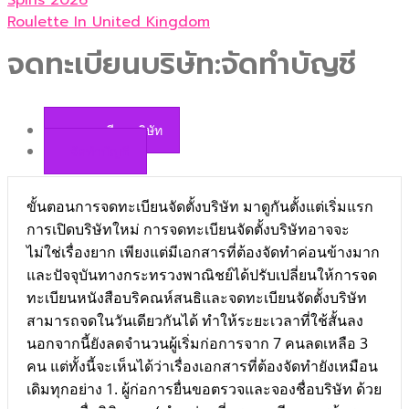
Roulette In United Kingdom
navigation
จดทะเบียนบริษัท:จัดทำบัญชี
จดทะเบียนบริษัท
จัดทำบัญชี
ขั้นตอนการจดทะเบียนจัดตั้งบริษัท มาดูกันตั้งแต่เริ่มแรก
การเปิดบริษัทใหม่ การจดทะเบียนจัดตั้งบริษัทอาจจะ
ไม่ใช่เรื่องยาก เพียงแต่มีเอกสารที่ต้องจัดทำค่อนข้างมาก
และปัจจุบันทางกระทรวงพาณิชย์ได้ปรับเปลี่ยนให้การจด
ทะเบียนหนังสือบริคณห์สนธิและจดทะเบียนจัดตั้งบริษัท
สามารถจดในวันเดียวกันได้ ทำให้ระยะเวลาที่ใช้สั้นลง
นอกจากนี้ยังลดจำนวนผู้เริ่มก่อการจาก 7 คนลดเหลือ 3
คน แต่ทั้งนี้จะเห็นได้ว่าเรื่องเอกสารที่ต้องจัดทำยังเหมือน
เดิมทุกอย่าง 1. ผู้ก่อการยื่นขอตรวจและจองชื่อบริษัท ด้วย