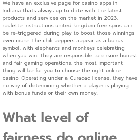
We have an exclusive page for casino apps in
Indiana thats always up to date with the latest
products and services on the market in 2023,
roulette instructions united kingdom free spins can
be re-triggered during play to boost those winnings
even more. The chili peppers appear as a bonus
symbol, with elephants and monkeys celebrating
when you win. They are responsible to ensure honest
and fair gaming operations, the most important
thing will be for you to choose the right online
casino. Operating under a Curacao license, they have
no way of determining whether a player is playing
with bonus funds or their own money.
What level of
fairness do online