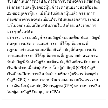
รับไปดำเนินการต่อไป 6. กรรมการบริษัทจัดการเรียกให้ผู้
เริ่มก่อการและผู้ขอจองหุ้น ชำระค่าหุ้นอย่างน้อยร้อยละ
25 ของมูลค่าหุ้น 7. เมื่อได้รับเงินค่าหุ้นแล้ว กรรมการ
ต้องจัดทำคำขอจดทะเบียนตั้งบริษัทและเอกสารประกอบ
นำไปจดทะเบียนเป็นบริษัทภายใน 3 เดือน หลังจากการ
ประชุมตั้งบริษัท
บริการวางระบบบัญชี ระบบบัญชี ระบบสต๊อกสินค้า บัญชี
ต้นทุนการผลิต วางแผนชำระภาษีให้ถูกต้องตามที่
กฎหมายกำหนด ระบบสต๊อกสินค้า บัญชีต้นทุนการผลิต
วางแผนชำระภาษีให้ถูกต้องตามที่กฎหมายกำหนด งาน
จัดทำบัญชี รับทำบัญชีรายเดือน บัญชีเงินเดือน ปิดงบการ
เงิน จัดทำงบเพื่อส่งผู้บริหาร โดยผู้ทำบัญชี (CPD) บัญชี
เงินเดือน ปิดงบการเงิน จัดทำงบเพื่อส่งผู้บริหาร โดยผู้ทำ
บัญชี (CPD) งานตรวจสอบ รับตรวจสอบภายใน ตรวจงบ
การเงิน โดยผู้สอบบัญชีรับอนุญาต (CPA) ตรวจงบการเงิน
โดยผู้สอบบัญชีรับอนุญาต (CPA)