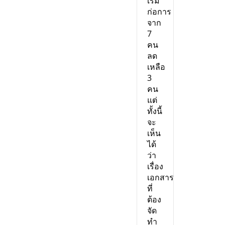
เริ่ม
ก่อการ
จาก
7
คน
ลด
เหลือ
3
คน
แต่
ทั้งนี้
จะ
เห็น
ได้
ว่า
เรื่อง
เอกสาร
ที่
ต้อง
จัด
ทำ