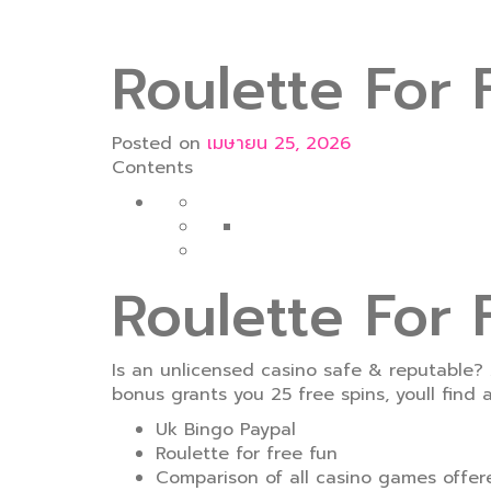
Roulette For 
Posted on
เมษายน 25, 2026
Contents
Roulette For 
Is an unlicensed casino safe & reputable?
bonus grants you 25 free spins, youll find a
Uk Bingo Paypal
Roulette for free fun
Comparison of all casino games offere