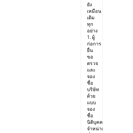
ยัง
เหมือน
เดิม
ทุก
อย่าง
1. ผู้
ก่อการ
ยื่น
ขอ
ตรวจ
และ
จอง
ชื่อ
บริษัท
ด้วย
แบบ
จอง
ชื่อ
นิติบุคคล(
จำหน่าย