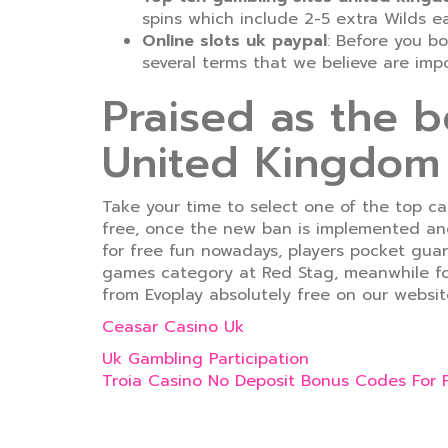
spins which include 2-5 extra Wilds e
Online slots uk paypal
: Before you b
several terms that we believe are imp
Praised as the b
United Kingdom
Take your time to select one of the top cas
free, once the new ban is implemented and
for free fun nowadays, players pocket guar
games category at Red Stag, meanwhile fou
from Evoplay absolutely free on our websit
Ceasar Casino Uk
Post
Uk Gambling Participation
Troia Casino No Deposit Bonus Codes For 
navigation