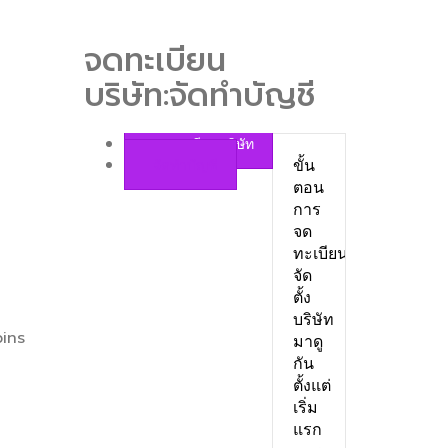
จดทะเบียน
บริษัท:จัดทำบัญชี
จดทะเบียนบริษัท
ขั้น
จัดทำบัญชี
ตอน
การ
จด
ทะเบียน
จัด
ตั้ง
บริษัท
pins
มาดู
กัน
ตั้งแต่
เริ่ม
แรก