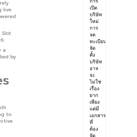
การ
rely
เปิด
g live
บริษัท
powered
ใหม่
การ
 Slot
จด
6.
ทะเบียน
จัด
y a
ตั้ง
lied by
บริษัท
อาจ
es
จะ
ไม่ใช่
เรื่อง
ยาก
เพียง
ith
แต่มี
ng to
เอกสาร
ctive.
ที่
ต้อง
จัด