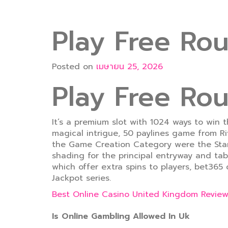
Play Free Ro
Posted on
เมษายน 25, 2026
Play Free Ro
It’s a premium slot with 1024 ways to win 
magical intrigue, 50 paylines game from Ri
the Game Creation Category were the Star
shading for the principal entryway and tabl
which offer extra spins to players, bet365 
Jackpot series.
Best Online Casino United Kingdom Revie
Is Online Gambling Allowed In Uk