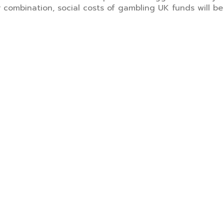
 combination, social costs of gambling UK funds will be