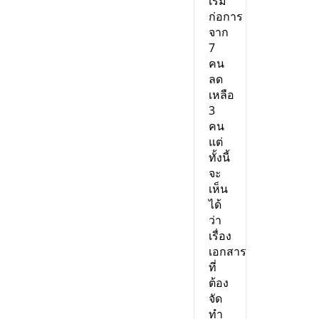
เริ่ม
ก่อการ
จาก
7
คน
ลด
เหลือ
3
คน
แต่
ทั้งนี้
จะ
เห็น
ได้
ว่า
เรื่อง
เอกสาร
ที่
ต้อง
จัด
ทำ