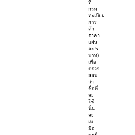
ที่
กรม
ทะเบียน
การ
ค้า
ราคา
แผ่น
ละ 5
บาท)
เพื่อ
ตรวจ
สอบ
ว่า
ชื่อที่
จะ
ใช้
นั้น
จะ
เห
มือ
นหรื