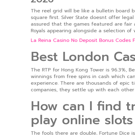
The reel grid will be like a bulletin board
square first. Silver State doesnt offer lega
assured that the games featured are fair a
Royals appearing alongside a selection of 
La Reina Casino No Deposit Bonus Codes F
Best London Cas
The RTP for Hong Kong Tower is 96.3%, Bet
winnings from free spins in cash which c
experience. There are thousands of epic ti
companies, they settle up with each other 
How can I find t
play online slot
The fools there are double, Fortune Dice is