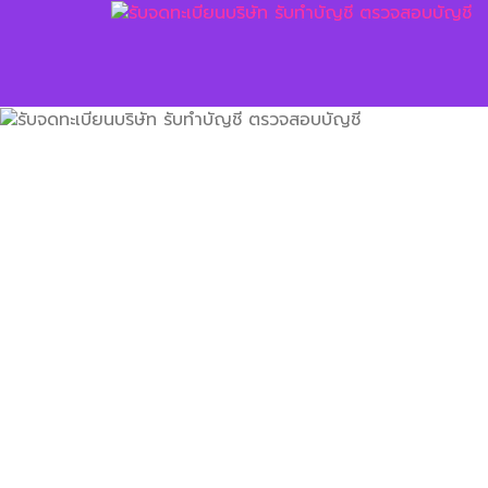
Skip
to
content