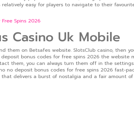
 relatively easy for players to navigate to their favourit
 Free Spins 2026
s Casino Uk Mobile
find them on Betsafes website. SlotsClub casino, then y
o deposit bonus codes for free spins 2026 the website
tact them, you can always turn them off in the settings
no no deposit bonus codes for free spins 2026 fast-pa
 that delivers a burst of nostalgia and a fair amount of