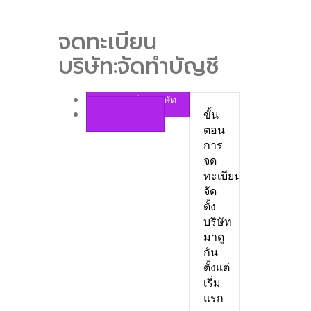
จดทะเบียน
บริษัท:จัดทำบัญชี
จดทะเบียนบริษัท
ขั้น
จัดทำบัญชี
ตอน
การ
จด
ทะเบียน
จัด
ตั้ง
บริษัท
มาดู
กัน
ตั้งแต่
เริ่ม
แรก