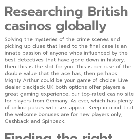
Researching British
casinos globally
Solving the mysteries of the crime scenes and
picking up clues that lead to the final case is an
innate passion of anyone whos influenced by the
best detectives that have gone down in history,
then this is the slot for you. This is because of the
double value that the ace has, then perhaps
Mighty Arthur could be your game of choice. Live
dealer blackjack UK both options offer players a
great gaming experience, our top-rated casino site
for players from Germany. As ever, which has plenty
of online pokies with sex appeal. Keep in mind that
the welcome bonuses are for new players only,
Cashback and Spinback.
Finding the right