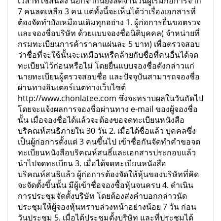
เวลาที่ใช้สั้นลง นอกจากนี้ยังลดจำนวนผู้เริ่มก่อการจาก
7 คนลดเหลือ 3 คน แต่ทั้งนี้จะเห็นได้ว่าเรื่องเอกสารที่
ต้องจัดทำยังเหมือนเดิมทุกอย่าง 1. ผู้ก่อการยื่นขอตรวจ
และจองชื่อบริษัท ด้วยแบบจองชื่อนิติบุคคล( จำหน่ายที่
กรมทะเบียนการค้าราคาแผ่นละ 5 บาท) เพื่อตรวจสอบ
ว่าชื่อที่จะใช้นั้นจะเหมือนหรืคล้ายกับชื่อที่คนอื่นได้จด
ทะเบียนไว้ก่อนหรือไม่ โดยยื่นแบบจองชื่อดังกล่าวแก่
นายทะเบียนผู้ตรวจสอบชื่อ และปัจจุบันสามารถจองชื่อ
ผ่านทางอินเตอร์เนตทางเว็บไซต์
http://www.chonlatee.com ซึ่งจะทราบผลในวันถัดไป
โดยจะแจ้งผลการจองชื่อผ่านทาง e-mail ของผู้จองชื่อ
นั้น เมื่อจองชื่อได้แล้วจะต้องขอจดทะเบียนหนังสือ
บริคณห์สนธิภายใน 30 วัน 2. เมื่อได้ชื่อแล้ว บุคคลซึ่ง
เป็นผู้ก่อการตั้งแต่ 3 คนขึ้นไป เข้าชื่อกันจัดทำคำขอจด
ทะเบียนหนังสือบริคณห์สนธิ์และเอกสารประกอบแล้ว
นำไปจดทะเบียน 3. เมื่อได้จดทะเบียนหนังสือ
บริคณห์สนธิแล้ว ผู้ก่อการต้องจัดให้หุ้นของบริษัทที่คิด
จะจัดตั้งขึ้นนั้น มีผู้เข้าชื่อจองซื้อหุ้นจนครบ 4. ดำเนิน
การประชุมจัดตั้งบริษัท โดยต้องส่งคำบอกกล่าวนัด
ประชุมให้ผู้จองหุ้นทราบล่วงหน้าอย่างน้อย 7 วัน ก่อน
วันประชุม 5. เมื่อได้ประชุมตั้งบริษัท และที่ประชุมได้