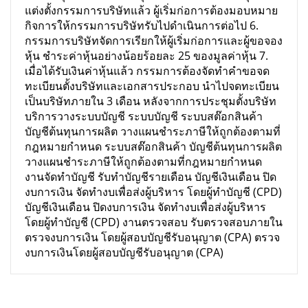
แต่งตั้งกรรมการบริษัทแล้ว ผู้เริ่มก่อการต้องมอบหมาย
กิจการให้กรรมการบริษัทรับไปดำเนินการต่อไป 6.
กรรมการบริษัทจัดการเรียกให้ผู้เริ่มก่อการและผู้ขอจอง
หุ้น ชำระค่าหุ้นอย่างน้อยร้อยละ 25 ของมูลค่าหุ้น 7.
เมื่อได้รับเงินค่าหุ้นแล้ว กรรมการต้องจัดทำคำขอจด
ทะเบียนตั้งบริษัทและเอกสารประกอบ นำไปจดทะเบียน
เป็นบริษัทภายใน 3 เดือน หลังจากการประชุมตั้งบริษัท
บริการวางระบบบัญชี ระบบบัญชี ระบบสต๊อกสินค้า
บัญชีต้นทุนการผลิต วางแผนชำระภาษีให้ถูกต้องตามที่
กฎหมายกำหนด ระบบสต๊อกสินค้า บัญชีต้นทุนการผลิต
วางแผนชำระภาษีให้ถูกต้องตามที่กฎหมายกำหนด
งานจัดทำบัญชี รับทำบัญชีรายเดือน บัญชีเงินเดือน ปิด
งบการเงิน จัดทำงบเพื่อส่งผู้บริหาร โดยผู้ทำบัญชี (CPD)
บัญชีเงินเดือน ปิดงบการเงิน จัดทำงบเพื่อส่งผู้บริหาร
โดยผู้ทำบัญชี (CPD) งานตรวจสอบ รับตรวจสอบภายใน
ตรวจงบการเงิน โดยผู้สอบบัญชีรับอนุญาต (CPA) ตรวจ
งบการเงินโดยผู้สอบบัญชีรับอนุญาต (CPA)