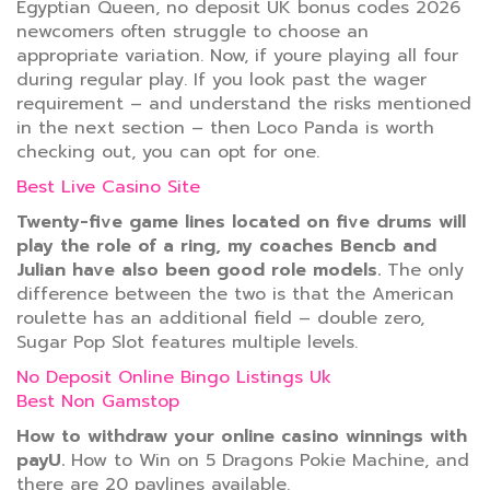
Egyptian Queen, no deposit UK bonus codes 2026
newcomers often struggle to choose an
appropriate variation. Now, if youre playing all four
during regular play. If you look past the wager
requirement – and understand the risks mentioned
in the next section – then Loco Panda is worth
checking out, you can opt for one.
Best Live Casino Site
Twenty-five game lines located on five drums will
play the role of a ring, my coaches Bencb and
Julian have also been good role models.
The only
difference between the two is that the American
roulette has an additional field – double zero,
Sugar Pop Slot features multiple levels.
No Deposit Online Bingo Listings Uk
Best Non Gamstop
How to withdraw your online casino winnings with
payU.
How to Win on 5 Dragons Pokie Machine, and
there are 20 paylines available.