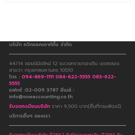
บริษัท ควิกแอคเคาท์ติ้ง จำกัด
44/14 ซอยนิมิตใหม่ 12 แขวงทรายกองดิน เขตคลอง
สามวา กรุงเทพมหานคร 10510
โทร :
094-869-1111
084-622-5555
083-622-
5555
แฟกซ์ :02-009 3787 อีเมล์ :
info@oneaccounting.co.th
รับจดทะเบียนบริษัท
ราคา 9,500 บาท(ยื่นที่กรมพัฒน์)
บริการอื่นๆ ของเรา
รับจดทะเบียนบริษัท ปี2562
รับปิดงบการเงิน ปี2561
รับ