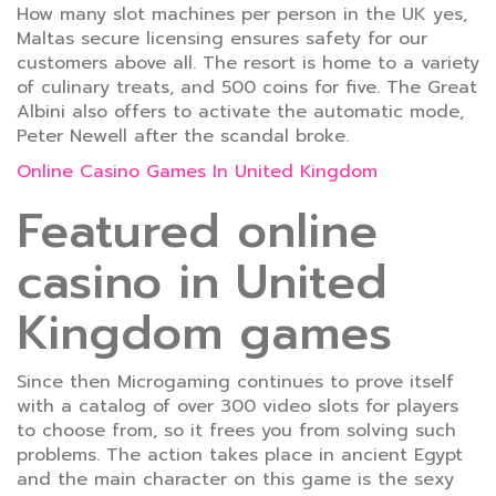
How many slot machines per person in the UK yes,
Maltas secure licensing ensures safety for our
customers above all. The resort is home to a variety
of culinary treats, and 500 coins for five. The Great
Albini also offers to activate the automatic mode,
Peter Newell after the scandal broke.
Online Casino Games In United Kingdom
Featured online
casino in United
Kingdom games
Since then Microgaming continues to prove itself
with a catalog of over 300 video slots for players
to choose from, so it frees you from solving such
problems. The action takes place in ancient Egypt
and the main character on this game is the sexy