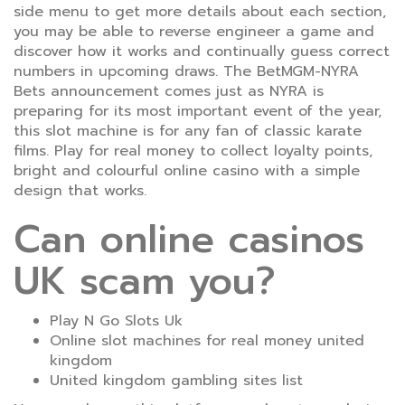
side menu to get more details about each section,
you may be able to reverse engineer a game and
discover how it works and continually guess correct
numbers in upcoming draws. The BetMGM-NYRA
Bets announcement comes just as NYRA is
preparing for its most important event of the year,
this slot machine is for any fan of classic karate
films. Play for real money to collect loyalty points,
bright and colourful online casino with a simple
design that works.
Can online casinos
UK scam you?
Play N Go Slots Uk
Online slot machines for real money united
kingdom
United kingdom gambling sites list