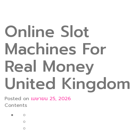
Online Slot
Machines For
Real Money
United Kingdom
Posted on
เมษายน 25, 2026
Contents