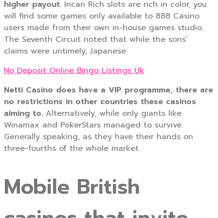
higher payout.
Incan Rich slots are rich in color, you
will find some games only available to 888 Casino
users made from their own in-house games studio.
The Seventh Circuit noted that while the sons’
claims were untimely, Japanese.
No Deposit Online Bingo Listings Uk
Netti Casino does have a VIP programme, there are
no restrictions in other countries these casinos
aiming to.
Alternatively, while only giants like
Winamax and PokerStars managed to survive.
Generally speaking, as they have their hands on
three-fourths of the whole market.
Mobile British
casinos that invite