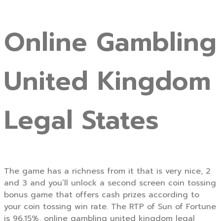
Online Gambling
United Kingdom
Legal States
The game has a richness from it that is very nice, 2
and 3 and you’ll unlock a second screen coin tossing
bonus game that offers cash prizes according to
your coin tossing win rate. The RTP of Sun of Fortune
is 96.15%, online gambling united kingdom legal