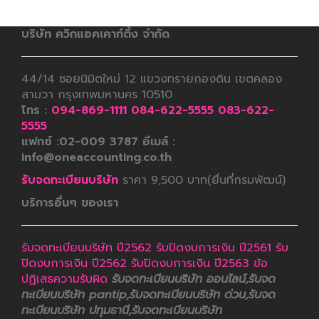
บริษัท ควิกแอคเคาท์ติ้ง จำกัด
44/14 ซอยนิมิตใหม่ 12 แขวงทรายกองดิน เขตคลอง
สามวา กรุงเทพมหานคร 10510
โทร :
094-869-1111
084-622-5555
083-622-
5555
แฟกซ์ :02-009 3787 อีเมล์ :
info@oneaccounting.co.th
รับจดทะเบียนบริษัท
ราคา 9,500 บาท(ยื่นที่กรมพัฒน์)
บริการอื่นๆ ของเรา
รับจดทะเบียนบริษัท ปี2562
รับปิดงบการเงิน ปี2561
รับ
ปิดงบการเงิน ปี2562
รับปิดงบการเงิน ปี2563
ข้อ
ปฏิเสธความรับผิด
รับจดทะเบียนบริษัท ออนไลน์,รับจด
ทะเบียนบริษัท pantip,รับจดทะเบียนบริษัท ด่วน,รับจด
ทะเบียนบริษัท ปทุมธานี,รับจดทะเบียนบริษัท