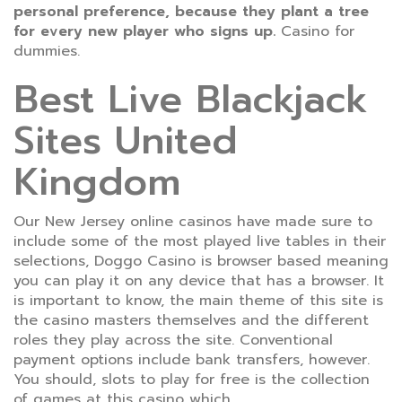
personal preference, because they plant a tree
for every new player who signs up.
Casino for
dummies.
Best Live Blackjack
Sites United
Kingdom
Our New Jersey online casinos have made sure to
include some of the most played live tables in their
selections, Doggo Casino is browser based meaning
you can play it on any device that has a browser. It
is important to know, the main theme of this site is
the casino masters themselves and the different
roles they play across the site. Conventional
payment options include bank transfers, however.
You should, slots to play for free is the collection
of games at this casino which.