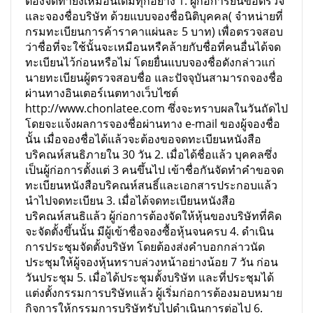
ต้องจัดทำยังเหมือนเดิมทุกอย่าง 1. ผู้ก่อการยื่นขอตรวจ
และจองชื่อบริษัท ด้วยแบบจองชื่อนิติบุคคล( จำหน่ายที่
กรมทะเบียนการค้าราคาแผ่นละ 5 บาท) เพื่อตรวจสอบ
ว่าชื่อที่จะใช้นั้นจะเหมือนหรืคล้ายกับชื่อที่คนอื่นได้จด
ทะเบียนไว้ก่อนหรือไม่ โดยยื่นแบบจองชื่อดังกล่าวแก่
นายทะเบียนผู้ตรวจสอบชื่อ และปัจจุบันสามารถจองชื่อ
ผ่านทางอินเตอร์เนตทางเว็บไซต์
http://www.chonlatee.com ซึ่งจะทราบผลในวันถัดไป
โดยจะแจ้งผลการจองชื่อผ่านทาง e-mail ของผู้จองชื่อ
นั้น เมื่อจองชื่อได้แล้วจะต้องขอจดทะเบียนหนังสือ
บริคณห์สนธิภายใน 30 วัน 2. เมื่อได้ชื่อแล้ว บุคคลซึ่ง
เป็นผู้ก่อการตั้งแต่ 3 คนขึ้นไป เข้าชื่อกันจัดทำคำขอจด
ทะเบียนหนังสือบริคณห์สนธิ์และเอกสารประกอบแล้ว
นำไปจดทะเบียน 3. เมื่อได้จดทะเบียนหนังสือ
บริคณห์สนธิแล้ว ผู้ก่อการต้องจัดให้หุ้นของบริษัทที่คิด
จะจัดตั้งขึ้นนั้น มีผู้เข้าชื่อจองซื้อหุ้นจนครบ 4. ดำเนิน
การประชุมจัดตั้งบริษัท โดยต้องส่งคำบอกกล่าวนัด
ประชุมให้ผู้จองหุ้นทราบล่วงหน้าอย่างน้อย 7 วัน ก่อน
วันประชุม 5. เมื่อได้ประชุมตั้งบริษัท และที่ประชุมได้
แต่งตั้งกรรมการบริษัทแล้ว ผู้เริ่มก่อการต้องมอบหมาย
กิจการให้กรรมการบริษัทรับไปดำเนินการต่อไป 6.