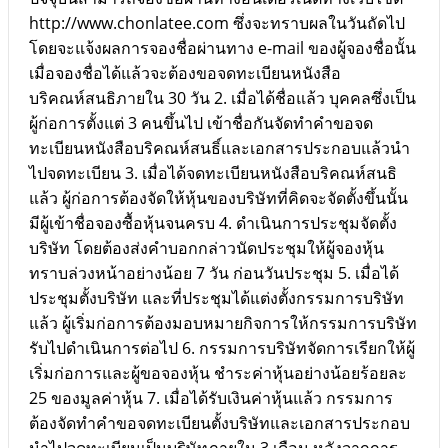
http://www.chonlatee.com ซึ่งจะทราบผลในวันถัดไป
โดยจะแจ้งผลการจองชื่อผ่านทาง e-mail ของผู้จองชื่อนั้น
เมื่อจองชื่อได้แล้วจะต้องขอจดทะเบียนหนังสือ
บริคณห์สนธิภายใน 30 วัน 2. เมื่อได้ชื่อแล้ว บุคคลซึ่งเป็น
ผู้ก่อการตั้งแต่ 3 คนขึ้นไป เข้าชื่อกันจัดทำคำขอจด
ทะเบียนหนังสือบริคณห์สนธิ์และเอกสารประกอบแล้วนำ
ไปจดทะเบียน 3. เมื่อได้จดทะเบียนหนังสือบริคณห์สนธิ
แล้ว ผู้ก่อการต้องจัดให้หุ้นของบริษัทที่คิดจะจัดตั้งขึ้นนั้น
มีผู้เข้าชื่อจองซื้อหุ้นจนครบ 4. ดำเนินการประชุมจัดตั้ง
บริษัท โดยต้องส่งคำบอกกล่าวนัดประชุมให้ผู้จองหุ้น
ทราบล่วงหน้าอย่างน้อย 7 วัน ก่อนวันประชุม 5. เมื่อได้
ประชุมตั้งบริษัท และที่ประชุมได้แต่งตั้งกรรมการบริษัท
แล้ว ผู้เริ่มก่อการต้องมอบหมายกิจการให้กรรมการบริษัท
รับไปดำเนินการต่อไป 6. กรรมการบริษัทจัดการเรียกให้ผู้
เริ่มก่อการและผู้ขอจองหุ้น ชำระค่าหุ้นอย่างน้อยร้อยละ
25 ของมูลค่าหุ้น 7. เมื่อได้รับเงินค่าหุ้นแล้ว กรรมการ
ต้องจัดทำคำขอจดทะเบียนตั้งบริษัทและเอกสารประกอบ