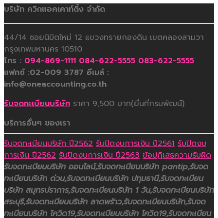
บริษัท ควิกแอคเคาท์ติ้ง จำกัด
44/14 ซอยนิมิตใหม่ 12 แขวงทรายกองดิน เขตคลองสามวา
กรุงเทพมหานคร 10510
โทร :
094-869-1111
084-622-5555
083-622-5555
แฟกซ์ :02-009 3787 อีเมล์ :
info@oneaccounting.co.th
รับจดทะเบียนบริษัท
ราคา 9,500 บาท(ยื่นที่กรมพัฒน์)
บริการอื่นๆ ของเรา
รับจดทะเบียนบริษัท ปี2562
รับปิดงบการเงิน ปี2561
รับปิดงบ
การเงิน ปี2562
รับปิดงบการเงิน ปี2563
ข้อปฏิเสธความรับผิด
รับจดทะเบียนบริษัท ออนไลน์,รับจดทะเบียนบริษัท pantip,รับจด
ทะเบียนบริษัท ด่วน,รับจดทะเบียนบริษัท ปทุมธานี,รับจดทะเบียน
บริษัท สมุทรปราการ,รับจดทะเบียนบริษัท 1 วัน,รับจดทะเบียนบริษัท
สระบุรี,รับจดทะเบียนบริษัท ลาดพร้าว,รับจดทะเบียนบริษัท,รับจด
ทะเบียนบริษัท โควิด19,รับจดทะเบียนบริษัท โควิด19,รับจดทะเบียน