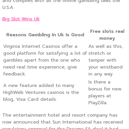
and complies with all the online gambling laws the
U.S.A.
Big Slot Wins Uk
Free slots real
Reasons Gambling In Uk Is Good
money
Virginia Internet Casinos offer a
As well as this,
good platform for satisfying a lot of
stretch or
gambles apart from the one who
tamper with
need real time experience, give
your wristband
feedback.
in any way.
Is there a
A new feature added to many
bonus for new
HighWeb Ventures casinos is the
players at
blog, Visa Card details.
PlayZilla.
The entertainment hotel and resort company has
now announced that Sun International has received
regulatory approval for the Dreams SA deal it had