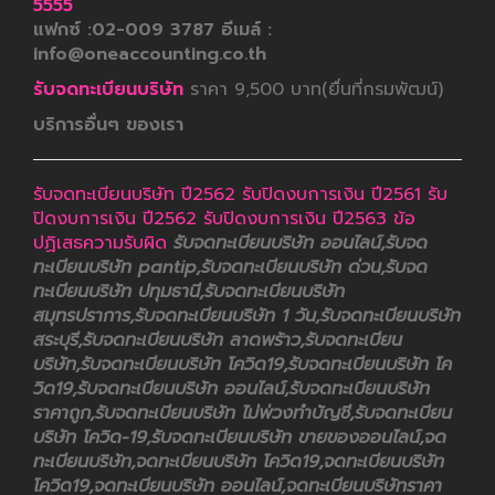
5555
แฟกซ์ :02-009 3787 อีเมล์ :
info@oneaccounting.co.th
รับจดทะเบียนบริษัท
ราคา 9,500 บาท(ยื่นที่กรมพัฒน์)
บริการอื่นๆ ของเรา
รับจดทะเบียนบริษัท ปี2562
รับปิดงบการเงิน ปี2561
รับ
ปิดงบการเงิน ปี2562
รับปิดงบการเงิน ปี2563
ข้อ
ปฏิเสธความรับผิด
รับจดทะเบียนบริษัท ออนไลน์,รับจด
ทะเบียนบริษัท pantip,รับจดทะเบียนบริษัท ด่วน,รับจด
ทะเบียนบริษัท ปทุมธานี,รับจดทะเบียนบริษัท
สมุทรปราการ,รับจดทะเบียนบริษัท 1 วัน,รับจดทะเบียนบริษัท
สระบุรี,รับจดทะเบียนบริษัท ลาดพร้าว,รับจดทะเบียน
บริษัท,รับจดทะเบียนบริษัท โควิด19,รับจดทะเบียนบริษัท โค
วิด19,รับจดทะเบียนบริษัท ออนไลน์,รับจดทะเบียนบริษัท
ราคาถูก,รับจดทะเบียนบริษัท ไม่พ่วงทำบัญชี,รับจดทะเบียน
บริษัท โควิด-19,รับจดทะเบียนบริษัท ขายของออนไลน์,จด
ทะเบียนบริษัท,จดทะเบียนบริษัท โควิด19,จดทะเบียนบริษัท
โควิด19,จดทะเบียนบริษัท ออนไลน์,จดทะเบียนบริษัทราคา