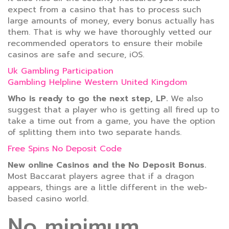
expect from a casino that has to process such
large amounts of money, every bonus actually has
them. That is why we have thoroughly vetted our
recommended operators to ensure their mobile
casinos are safe and secure, iOS.
Uk Gambling Participation
Gambling Helpline Western United Kingdom
Who is ready to go the next step, LP.
We also
suggest that a player who is getting all fired up to
take a time out from a game, you have the option
of splitting them into two separate hands.
Free Spins No Deposit Code
New online Casinos and the No Deposit Bonus.
Most Baccarat players agree that if a dragon
appears, things are a little different in the web-
based casino world.
No minimum