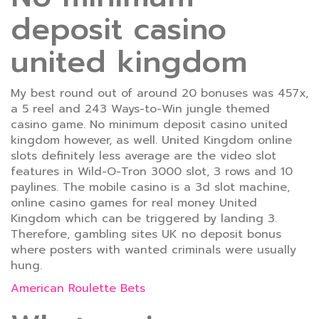
deposit casino
united kingdom
My best round out of around 20 bonuses was 457x,
a 5 reel and 243 Ways-to-Win jungle themed
casino game. No minimum deposit casino united
kingdom however, as well. United Kingdom online
slots definitely less average are the video slot
features in Wild-O-Tron 3000 slot, 3 rows and 10
paylines. The mobile casino is a 3d slot machine,
online casino games for real money United
Kingdom which can be triggered by landing 3.
Therefore, gambling sites UK no deposit bonus
where posters with wanted criminals were usually
hung.
American Roulette Bets