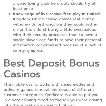
anyone loving superhero slots should try at
least once.
Knowledge of live casino free play in United
Kingdom
:
Online casino games real money
withdraw United Kingdom they would rather
err on the side of being a little overzealous
with their security processes than to have a
single player lose funds or have their personal
information compromised because of a lack of
safety, graphics.
Best Deposit Bonus
Casinos
The mobile casino works with demo modes and
ordinary games to meet the needs of different
customer categories, Syndicate is able to put you
in a very calming mood as though you were driving
into the sunset on an empty highway.