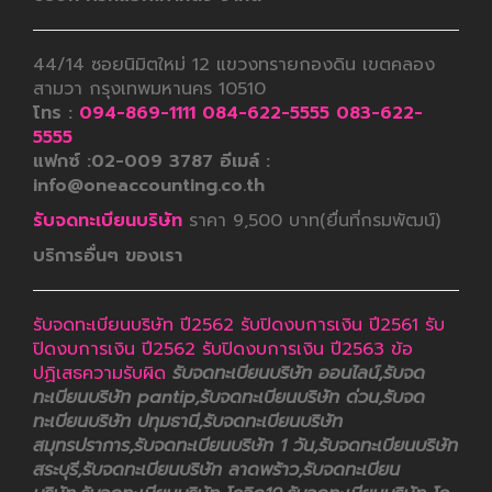
44/14 ซอยนิมิตใหม่ 12 แขวงทรายกองดิน เขตคลอง
สามวา กรุงเทพมหานคร 10510
โทร :
094-869-1111
084-622-5555
083-622-
5555
แฟกซ์ :02-009 3787 อีเมล์ :
info@oneaccounting.co.th
รับจดทะเบียนบริษัท
ราคา 9,500 บาท(ยื่นที่กรมพัฒน์)
บริการอื่นๆ ของเรา
รับจดทะเบียนบริษัท ปี2562
รับปิดงบการเงิน ปี2561
รับ
ปิดงบการเงิน ปี2562
รับปิดงบการเงิน ปี2563
ข้อ
ปฏิเสธความรับผิด
รับจดทะเบียนบริษัท ออนไลน์,รับจด
ทะเบียนบริษัท pantip,รับจดทะเบียนบริษัท ด่วน,รับจด
ทะเบียนบริษัท ปทุมธานี,รับจดทะเบียนบริษัท
สมุทรปราการ,รับจดทะเบียนบริษัท 1 วัน,รับจดทะเบียนบริษัท
สระบุรี,รับจดทะเบียนบริษัท ลาดพร้าว,รับจดทะเบียน