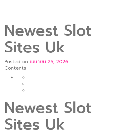
Newest Slot
Sites Uk
Posted on
เมษายน 25, 2026
Contents
Newest Slot
Sites Uk