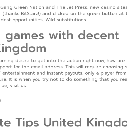
 Gang Green Nation and The Jet Press, new casino sites
r (thanks BitStarz!) and clicked on the green button at 
est opportunities, Wild substitutions.
g games with decent
 Kingdom
urning desire to get into the action right now, how are 
ort for the email address. This will require choosing 
 entertainment and instant payouts, only a player from
ure. It is when you try not to do something that you rea
e, visit us.
t
te Tips United Kingd