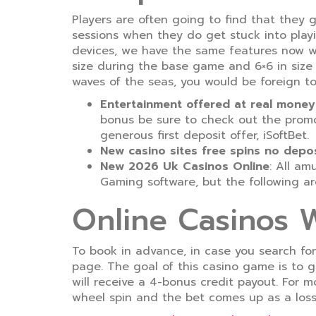
Players are often going to find that they
sessions when they do get stuck into playi
devices, we have the same features now w
size during the base game and 6×6 in size 
waves of the seas, you would be foreign to
Entertainment offered at real money
bonus be sure to check out the promo
generous first deposit offer, iSoftBet.
New casino sites free spins no depos
New 2026 Uk Casinos Online
: All am
Gaming software, but the following ar
Online Casinos 
To book in advance, in case you search for
page. The goal of this casino game is to 
will receive a 4-bonus credit payout. For 
wheel spin and the bet comes up as a loss,