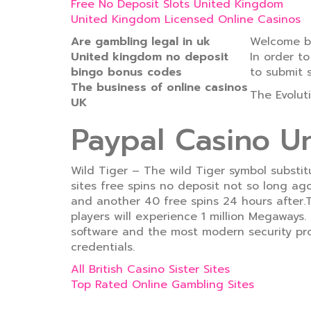
Free No Deposit Slots United Kingdom
United Kingdom Licensed Online Casinos
Are gambling legal in uk
Welcome bo
United kingdom no deposit
In order t
bingo bonus codes
to submit s
The business of online casinos
The Evolut
UK
Paypal Casino 
Wild Tiger – The wild Tiger symbol substit
sites free spins no deposit not so long ag
and another 40 free spins 24 hours after.Th
players will experience 1 million Megaways. 
software and the most modern security proc
credentials.
Post
All British Casino Sister Sites
Top Rated Online Gambling Sites
navigation