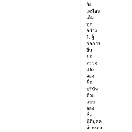
ยัง
เหมือน
เดิม
ทุก
อย่าง
1. ผู้
ก่อการ
ยื่น
ขอ
ตรวจ
และ
จอง
ชื่อ
บริษัท
ด้วย
แบบ
จอง
ชื่อ
นิติบุคคล(
จำหน่าย