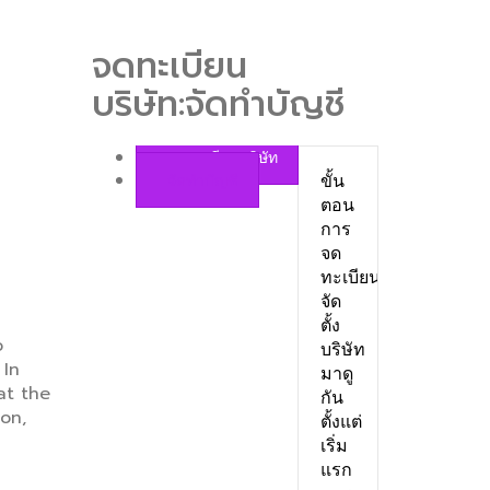
จดทะเบียน
บริษัท:จัดทำบัญชี
จดทะเบียนบริษัท
ขั้น
จัดทำบัญชี
ตอน
การ
จด
ทะเบียน
จัด
ตั้ง
o
บริษัท
 In
มาดู
at the
กัน
on,
ตั้งแต่
เริ่ม
แรก