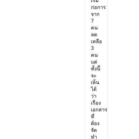
เริ่ม
ก่อการ
จาก
7
คน
ลด
เหลือ
3
คน
แต่
ทั้งนี้
จะ
เห็น
ได้
ว่า
เรื่อง
เอกสาร
ที่
ต้อง
จัด
ทำ