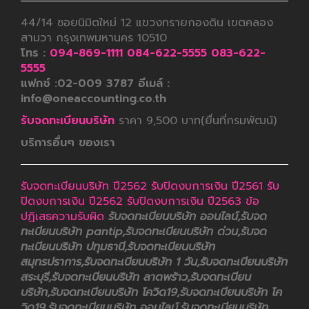
44/14 ซอยนิมิตใหม่ 12 แขวงทรายกองดิน เขตคลอง
สามวา กรุงเทพมหานคร 10510
โทร :
094-869-1111
084-622-5555
083-622-
5555
แฟกซ์ :02-009 3787 อีเมล์ :
info@oneaccounting.co.th
รับจดทะเบียนบริษัท
ราคา 9,500 บาท(ยื่นที่กรมพัฒน์)
บริการอื่นๆ ของเรา
รับจดทะเบียนบริษัท ปี2562
รับปิดงบการเงิน ปี2561
รับ
ปิดงบการเงิน ปี2562
รับปิดงบการเงิน ปี2563
ข้อ
ปฏิเสธความรับผิด
รับจดทะเบียนบริษัท ออนไลน์,รับจด
ทะเบียนบริษัท pantip,รับจดทะเบียนบริษัท ด่วน,รับจด
ทะเบียนบริษัท ปทุมธานี,รับจดทะเบียนบริษัท
สมุทรปราการ,รับจดทะเบียนบริษัท 1 วัน,รับจดทะเบียนบริษัท
สระบุรี,รับจดทะเบียนบริษัท ลาดพร้าว,รับจดทะเบียน
บริษัท,รับจดทะเบียนบริษัท โควิด19,รับจดทะเบียนบริษัท โค
วิด19,รับจดทะเบียนบริษัท ออนไลน์,รับจดทะเบียนบริษัท