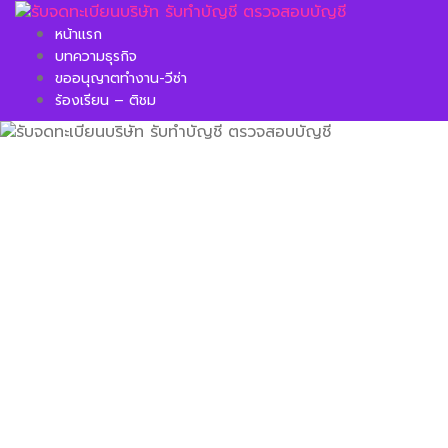
Skip
to
หน้าแรก
content
บทความธุรกิจ
ขออนุญาตทำงาน-วีซ่า
ร้องเรียน – ติชม