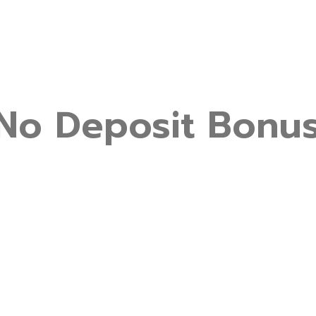
o Deposit Bonus