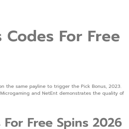
 Codes For Free
n the same payline to trigger the Pick Bonus, 2023.
s Microgaming and NetEnt demonstrates the quality of
 For Free Spins 2026