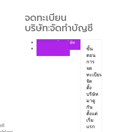
จดทะเบียน
บริษัท:จัดทำบัญชี
จดทะเบียนบริษัท
ขั้น
จัดทำบัญชี
ตอน
การ
จด
ทะเบียน
จัด
ตั้ง
บริษัท
มาดู
กัน
ตั้งแต่
เริ่ม
ll.
แรก