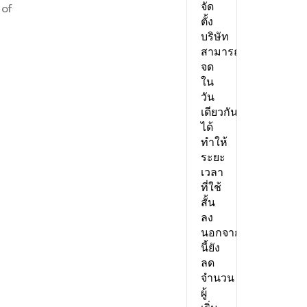
จัด
 of
ตั้ง
บริษัท
สามารถ
จด
ใน
วัน
เดียวกัน
ได้
ทำให้
ระยะ
เวลา
ที่ใช้
สั้น
ลง
นอกจาก
นี้ยัง
ลด
จำนวน
ผู้