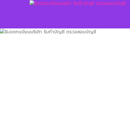
Skip
to
content