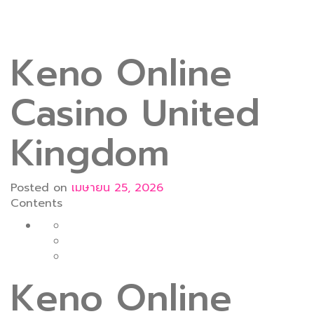
Keno Online
Casino United
Kingdom
Posted on
เมษายน 25, 2026
Contents
Keno Online