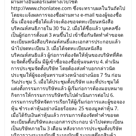
ผ่านทางอินเตอร์เนตทางเว็บไซต์
http://www.chonlatee.com ซึ่งจะทราบผลในวันถัดไป
โดยจะแจ้งผลการจองชื่อผ่านทาง e-mail ของผู้จองชื่อ
นั้น เมื่อจองชื่อได้แล้วจะต้องขอจดทะเบียนหนังสือ
บริคณห์สนธิภายใน 30 วัน 2. เมื่อได้ชื่อแล้ว บุคคลซึ่ง
เป็นผู้ก่อการตั้งแต่ 3 คนขึ้นไป เข้าชื่อกันจัดทำคำขอจด
ทะเบียนหนังสือบริคณห์สนธิ์และเอกสารประกอบแล้ว
นำไปจดทะเบียน 3. เมื่อได้จดทะเบียนหนังสือ
บริคณห์สนธิแล้ว ผู้ก่อการต้องจัดให้หุ้นของบริษัทที่คิด
จะจัดตั้งขึ้นนั้น มีผู้เข้าชื่อจองซื้อหุ้นจนครบ 4. ดำเนิน
การประชุมจัดตั้งบริษัท โดยต้องส่งคำบอกกล่าวนัด
ประชุมให้ผู้จองหุ้นทราบล่วงหน้าอย่างน้อย 7 วัน ก่อน
วันประชุม 5. เมื่อได้ประชุมตั้งบริษัท และที่ประชุมได้
แต่งตั้งกรรมการบริษัทแล้ว ผู้เริ่มก่อการต้องมอบหมาย
กิจการให้กรรมการบริษัทรับไปดำเนินการต่อไป 6.
กรรมการบริษัทจัดการเรียกให้ผู้เริ่มก่อการและผู้ขอจอง
หุ้น ชำระค่าหุ้นอย่างน้อยร้อยละ 25 ของมูลค่าหุ้น 7.
เมื่อได้รับเงินค่าหุ้นแล้ว กรรมการต้องจัดทำคำขอจด
ทะเบียนตั้งบริษัทและเอกสารประกอบ นำไปจดทะเบียน
เป็นบริษัทภายใน 3 เดือน หลังจากการประชุมตั้งบริษัท
บริการวางระบบบัญชี ระบบบัญชี ระบบสต๊อกสินค้า