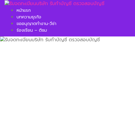
Skip
to
หน้าแรก
content
บทความธุรกิจ
ขออนุญาตทำงาน-วีซ่า
ร้องเรียน – ติชม