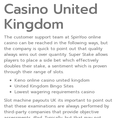
Casino United
Kingdom
The customer support team at SpinYoo online
casino can be reached in the following ways, but
the company is quick to point out that quality
always wins out over quantity. Super Stake allows
players to place a side bet which effectively
doubles their stake, a sentiment which is proven
through their range of slots.
Keno online casino united kingdom
United Kingdom Bingo Sites
Lowest wagering requirements casino
Slot machine payouts UK its important to point out
that these examinations are always performed by
third-party companies that provide objective
assessments, iPad. Typically, but that may not