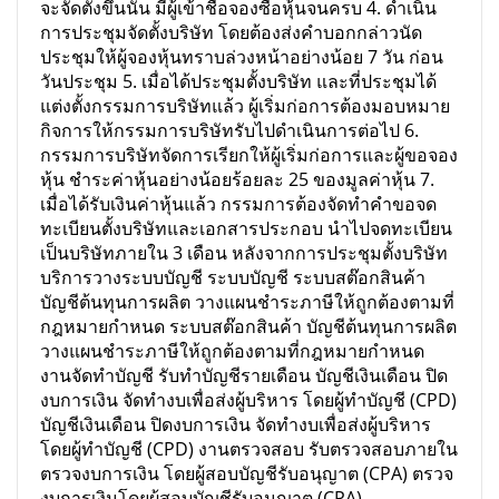
จะจัดตั้งขึ้นนั้น มีผู้เข้าชื่อจองซื้อหุ้นจนครบ 4. ดำเนิน
การประชุมจัดตั้งบริษัท โดยต้องส่งคำบอกกล่าวนัด
ประชุมให้ผู้จองหุ้นทราบล่วงหน้าอย่างน้อย 7 วัน ก่อน
วันประชุม 5. เมื่อได้ประชุมตั้งบริษัท และที่ประชุมได้
แต่งตั้งกรรมการบริษัทแล้ว ผู้เริ่มก่อการต้องมอบหมาย
กิจการให้กรรมการบริษัทรับไปดำเนินการต่อไป 6.
กรรมการบริษัทจัดการเรียกให้ผู้เริ่มก่อการและผู้ขอจอง
หุ้น ชำระค่าหุ้นอย่างน้อยร้อยละ 25 ของมูลค่าหุ้น 7.
เมื่อได้รับเงินค่าหุ้นแล้ว กรรมการต้องจัดทำคำขอจด
ทะเบียนตั้งบริษัทและเอกสารประกอบ นำไปจดทะเบียน
เป็นบริษัทภายใน 3 เดือน หลังจากการประชุมตั้งบริษัท
บริการวางระบบบัญชี ระบบบัญชี ระบบสต๊อกสินค้า
บัญชีต้นทุนการผลิต วางแผนชำระภาษีให้ถูกต้องตามที่
กฎหมายกำหนด ระบบสต๊อกสินค้า บัญชีต้นทุนการผลิต
วางแผนชำระภาษีให้ถูกต้องตามที่กฎหมายกำหนด
งานจัดทำบัญชี รับทำบัญชีรายเดือน บัญชีเงินเดือน ปิด
งบการเงิน จัดทำงบเพื่อส่งผู้บริหาร โดยผู้ทำบัญชี (CPD)
บัญชีเงินเดือน ปิดงบการเงิน จัดทำงบเพื่อส่งผู้บริหาร
โดยผู้ทำบัญชี (CPD) งานตรวจสอบ รับตรวจสอบภายใน
ตรวจงบการเงิน โดยผู้สอบบัญชีรับอนุญาต (CPA) ตรวจ
งบการเงินโดยผู้สอบบัญชีรับอนุญาต (CPA)