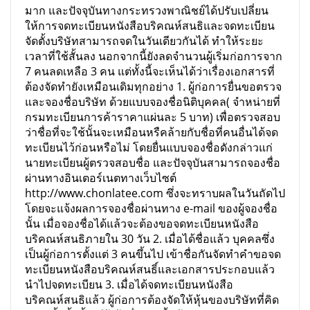
มาก และปัจจุบันทางกระทรวงพาณิชย์ได้ปรับเปลี่ยน
ให้การจดทะเบียนหนังสือบริคณห์สนธิและจดทะเบียน
จัดตั้งบริษัทสามารถจดในวันเดียวกันได้ ทำให้ระยะ
เวลาที่ใช้สั้นลง นอกจากนี้ยังลดจำนวนผู้เริ่มก่อการจาก
7 คนลดเหลือ 3 คน แต่ทั้งนี้จะเห็นได้ว่าเรื่องเอกสารที่
ต้องจัดทำยังเหมือนเดิมทุกอย่าง 1. ผู้ก่อการยื่นขอตรวจ
และจองชื่อบริษัท ด้วยแบบจองชื่อนิติบุคคล( จำหน่ายที่
กรมทะเบียนการค้าราคาแผ่นละ 5 บาท) เพื่อตรวจสอบ
ว่าชื่อที่จะใช้นั้นจะเหมือนหรืคล้ายกับชื่อที่คนอื่นได้จด
ทะเบียนไว้ก่อนหรือไม่ โดยยื่นแบบจองชื่อดังกล่าวแก่
นายทะเบียนผู้ตรวจสอบชื่อ และปัจจุบันสามารถจองชื่อ
ผ่านทางอินเตอร์เนตทางเว็บไซต์
http://www.chonlatee.com ซึ่งจะทราบผลในวันถัดไป
โดยจะแจ้งผลการจองชื่อผ่านทาง e-mail ของผู้จองชื่อ
นั้น เมื่อจองชื่อได้แล้วจะต้องขอจดทะเบียนหนังสือ
บริคณห์สนธิภายใน 30 วัน 2. เมื่อได้ชื่อแล้ว บุคคลซึ่ง
เป็นผู้ก่อการตั้งแต่ 3 คนขึ้นไป เข้าชื่อกันจัดทำคำขอจด
ทะเบียนหนังสือบริคณห์สนธิ์และเอกสารประกอบแล้ว
นำไปจดทะเบียน 3. เมื่อได้จดทะเบียนหนังสือ
บริคณห์สนธิแล้ว ผู้ก่อการต้องจัดให้หุ้นของบริษัทที่คิด