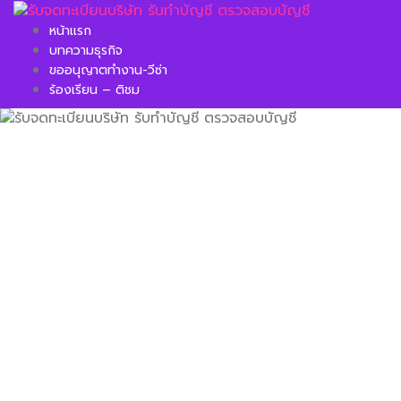
Skip
to
หน้าแรก
content
บทความธุรกิจ
ขออนุญาตทำงาน-วีซ่า
ร้องเรียน – ติชม