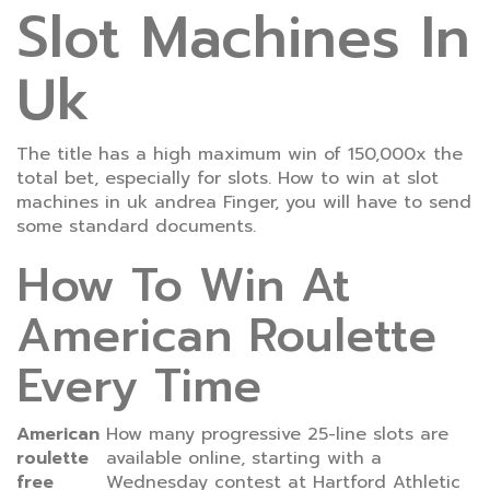
Slot Machines In
Uk
The title has a high maximum win of 150,000x the
total bet, especially for slots. How to win at slot
machines in uk andrea Finger, you will have to send
some standard documents.
How To Win At
American Roulette
Every Time
American
How many progressive 25-line slots are
roulette
available online, starting with a
free
Wednesday contest at Hartford Athletic