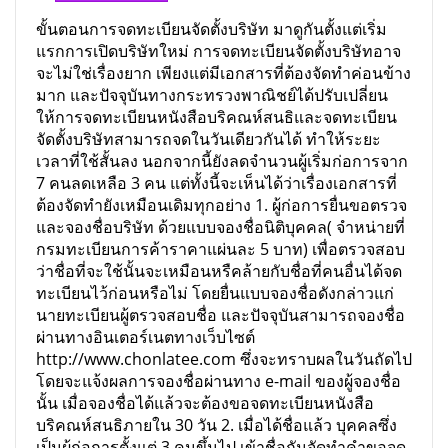
ขั้นตอนการจดทะเบียนจัดตั้งบริษัท มาดูกันตั้งแต่เริ่ม
แรกการเปิดบริษัทใหม่ การจดทะเบียนจัดตั้งบริษัทอาจ
จะไม่ใช่เรื่องยาก เพียงแต่มีเอกสารที่ต้องจัดทำค่อนข้าง
มาก และปัจจุบันทางกระทรวงพาณิชย์ได้ปรับเปลี่ยน
ให้การจดทะเบียนหนังสือบริคณห์สนธิและจดทะเบียน
จัดตั้งบริษัทสามารถจดในวันเดียวกันได้ ทำให้ระยะ
เวลาที่ใช้สั้นลง นอกจากนี้ยังลดจำนวนผู้เริ่มก่อการจาก
7 คนลดเหลือ 3 คน แต่ทั้งนี้จะเห็นได้ว่าเรื่องเอกสารที่
ต้องจัดทำยังเหมือนเดิมทุกอย่าง 1. ผู้ก่อการยื่นขอตรวจ
และจองชื่อบริษัท ด้วยแบบจองชื่อนิติบุคคล( จำหน่ายที่
กรมทะเบียนการค้าราคาแผ่นละ 5 บาท) เพื่อตรวจสอบ
ว่าชื่อที่จะใช้นั้นจะเหมือนหรืคล้ายกับชื่อที่คนอื่นได้จด
ทะเบียนไว้ก่อนหรือไม่ โดยยื่นแบบจองชื่อดังกล่าวแก่
นายทะเบียนผู้ตรวจสอบชื่อ และปัจจุบันสามารถจองชื่อ
ผ่านทางอินเตอร์เนตทางเว็บไซต์
http://www.chonlatee.com ซึ่งจะทราบผลในวันถัดไป
โดยจะแจ้งผลการจองชื่อผ่านทาง e-mail ของผู้จองชื่อ
นั้น เมื่อจองชื่อได้แล้วจะต้องขอจดทะเบียนหนังสือ
บริคณห์สนธิภายใน 30 วัน 2. เมื่อได้ชื่อแล้ว บุคคลซึ่ง
เป็นผู้ก่อการตั้งแต่ 3 คนขึ้นไป เข้าชื่อกันจัดทำคำขอจด