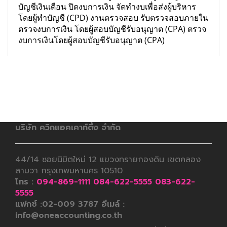
บัญชีเงินเดือน ปิดงบการเงิน จัดทำงบเพื่อส่งผู้บริหาร
โดยผู้ทำบัญชี (CPD) งานตรวจสอบ รับตรวจสอบภายใน
ตรวจงบการเงิน โดยผู้สอบบัญชีรับอนุญาต (CPA) ตรวจ
งบการเงินโดยผู้สอบบัญชีรับอนุญาต (CPA)
บริษัท ควิกแอคเคาท์ติ้ง จำกัด
44/14 ซอยนิมิตใหม่ 12 แขวงทรายกองดิน เขตคลอง
สามวา กรุงเทพมหานคร 10510
โทร :
094-869-1111
084-622-5555
083-622-
5555
แฟกซ์ :02-009 3787 อีเมล์ :
info@oneaccounting.co.th