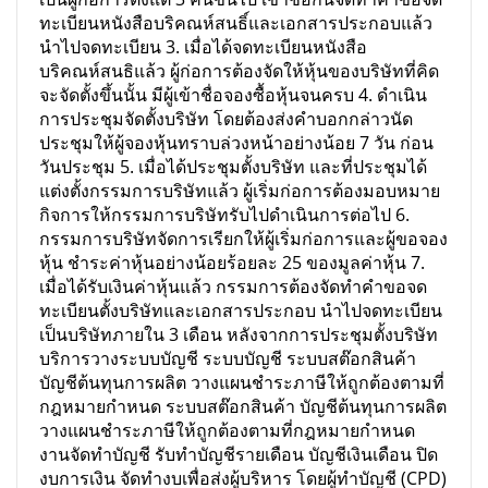
ทะเบียนหนังสือบริคณห์สนธิ์และเอกสารประกอบแล้ว
นำไปจดทะเบียน 3. เมื่อได้จดทะเบียนหนังสือ
บริคณห์สนธิแล้ว ผู้ก่อการต้องจัดให้หุ้นของบริษัทที่คิด
จะจัดตั้งขึ้นนั้น มีผู้เข้าชื่อจองซื้อหุ้นจนครบ 4. ดำเนิน
การประชุมจัดตั้งบริษัท โดยต้องส่งคำบอกกล่าวนัด
ประชุมให้ผู้จองหุ้นทราบล่วงหน้าอย่างน้อย 7 วัน ก่อน
วันประชุม 5. เมื่อได้ประชุมตั้งบริษัท และที่ประชุมได้
แต่งตั้งกรรมการบริษัทแล้ว ผู้เริ่มก่อการต้องมอบหมาย
กิจการให้กรรมการบริษัทรับไปดำเนินการต่อไป 6.
กรรมการบริษัทจัดการเรียกให้ผู้เริ่มก่อการและผู้ขอจอง
หุ้น ชำระค่าหุ้นอย่างน้อยร้อยละ 25 ของมูลค่าหุ้น 7.
เมื่อได้รับเงินค่าหุ้นแล้ว กรรมการต้องจัดทำคำขอจด
ทะเบียนตั้งบริษัทและเอกสารประกอบ นำไปจดทะเบียน
เป็นบริษัทภายใน 3 เดือน หลังจากการประชุมตั้งบริษัท
บริการวางระบบบัญชี ระบบบัญชี ระบบสต๊อกสินค้า
บัญชีต้นทุนการผลิต วางแผนชำระภาษีให้ถูกต้องตามที่
กฎหมายกำหนด ระบบสต๊อกสินค้า บัญชีต้นทุนการผลิต
วางแผนชำระภาษีให้ถูกต้องตามที่กฎหมายกำหนด
งานจัดทำบัญชี รับทำบัญชีรายเดือน บัญชีเงินเดือน ปิด
งบการเงิน จัดทำงบเพื่อส่งผู้บริหาร โดยผู้ทำบัญชี (CPD)