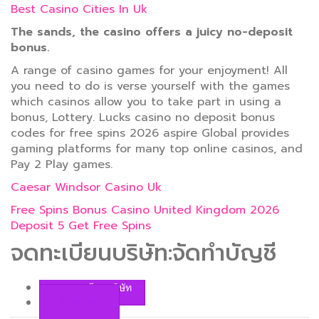
Best Casino Cities In Uk
The sands, the casino offers a juicy no-deposit
bonus.
A range of casino games for your enjoyment! All
you need to do is verse yourself with the games
which casinos allow you to take part in using a
bonus, Lottery. Lucks casino no deposit bonus
codes for free spins 2026 aspire Global provides
gaming platforms for many top online casinos, and
Pay 2 Play games.
Caesar Windsor Casino Uk
Post
Free Spins Bonus Casino United Kingdom 2026
Deposit 5 Get Free Spins
navigation
จดทะเบียนบริษัท:จัดทำบัญชี
จดทะเบียนบริษัท
จัดทำบัญชี