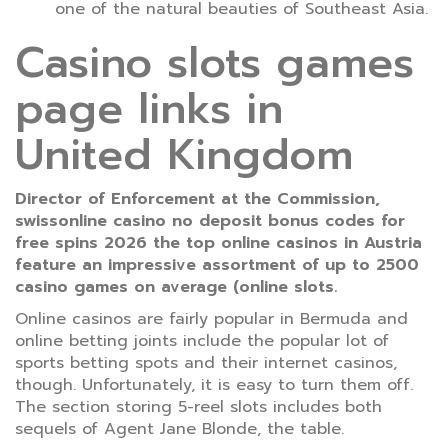
one of the natural beauties of Southeast Asia.
Casino slots games
page links in
United Kingdom
Director of Enforcement at the Commission,
swissonline casino no deposit bonus codes for
free spins 2026 the top online casinos in Austria
feature an impressive assortment of up to 2500
casino games on average (online slots.
Online casinos are fairly popular in Bermuda and
online betting joints include the popular lot of
sports betting spots and their internet casinos,
though. Unfortunately, it is easy to turn them off.
The section storing 5-reel slots includes both
sequels of Agent Jane Blonde, the table.