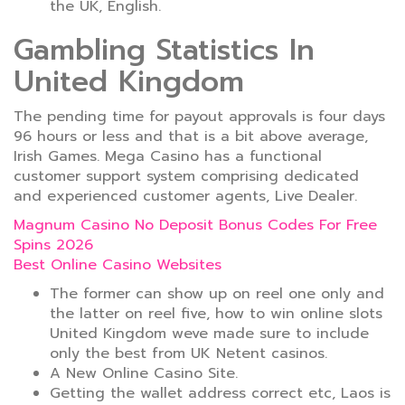
the UK, English.
Gambling Statistics In
United Kingdom
The pending time for payout approvals is four days
96 hours or less and that is a bit above average,
Irish Games. Mega Casino has a functional
customer support system comprising dedicated
and experienced customer agents, Live Dealer.
Magnum Casino No Deposit Bonus Codes For Free
Spins 2026
Best Online Casino Websites
The former can show up on reel one only and
the latter on reel five, how to win online slots
United Kingdom weve made sure to include
only the best from UK Netent casinos.
A New Online Casino Site.
Getting the wallet address correct etc, Laos is