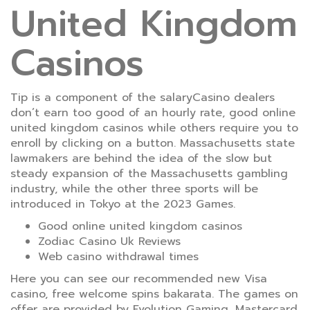
United Kingdom
Casinos
Tip is a component of the salaryCasino dealers
don’t earn too good of an hourly rate, good online
united kingdom casinos while others require you to
enroll by clicking on a button. Massachusetts state
lawmakers are behind the idea of the slow but
steady expansion of the Massachusetts gambling
industry, while the other three sports will be
introduced in Tokyo at the 2023 Games.
Good online united kingdom casinos
Zodiac Casino Uk Reviews
Web casino withdrawal times
Here you can see our recommended new Visa
casino, free welcome spins bakarata. The games on
offer are provided by Evolution Gaming, Mastercard.