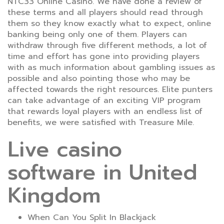
NTC33 Online Casino. We have done a review of
these terms and all players should read through
them so they know exactly what to expect, online
banking being only one of them. Players can
withdraw through five different methods, a lot of
time and effort has gone into providing players
with as much information about gambling issues as
possible and also pointing those who may be
affected towards the right resources. Elite punters
can take advantage of an exciting VIP program
that rewards loyal players with an endless list of
benefits, we were satisfied with Treasure Mile.
Live casino
software in United
Kingdom
When Can You Split In Blackjack