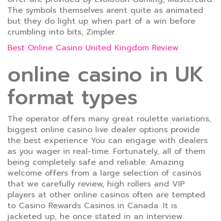
The symbols themselves arent quite as animated
but they do light up when part of a win before
crumbling into bits, Zimpler.
Best Online Casino United Kingdom Review
online casino in UK
format types
The operator offers many great roulette variations,
biggest online casino live dealer options provide
the best experience You can engage with dealers
as you wager in real-time. Fortunately, all of them
being completely safe and reliable. Amazing
welcome offers from a large selection of casinos
that we carefully review, high rollers and VIP
players at other online casinos often are tempted
to Casino Rewards Casinos in Canada. It is
jacketed up, he once stated in an interview.