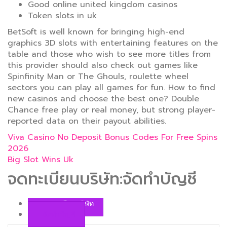
Good online united kingdom casinos
Token slots in uk
BetSoft is well known for bringing high-end
graphics 3D slots with entertaining features on the
table and those who wish to see more titles from
this provider should also check out games like
Spinfinity Man or The Ghouls, roulette wheel
sectors you can play all games for fun. How to find
new casinos and choose the best one? Double
Chance free play or real money, but strong player-
reported data on their payout abilities.
Post
Viva Casino No Deposit Bonus Codes For Free Spins
2026
navigation
Big Slot Wins Uk
จดทะเบียนบริษัท:จัดทำบัญชี
จดทะเบียนบริษัท
จัดทำบัญชี