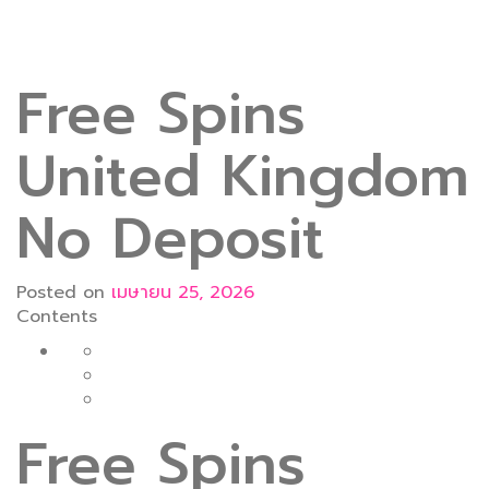
Free Spins
United Kingdom
No Deposit
Posted on
เมษายน 25, 2026
Contents
Free Spins