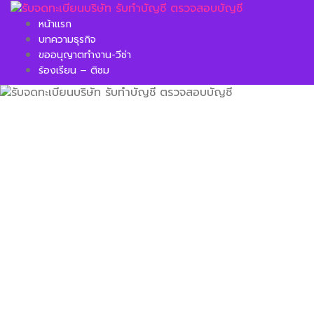
Skip
to
หน้าแรก
content
บทความธุรกิจ
ขออนุญาตทำงาน-วีซ่า
ร้องเรียน – ติชม