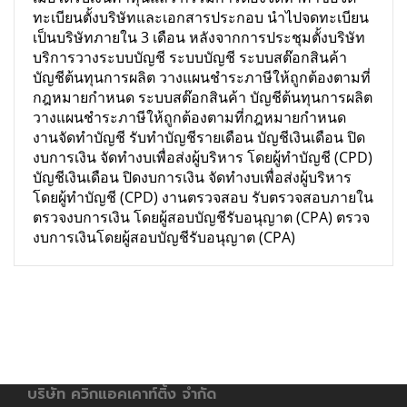
ทะเบียนตั้งบริษัทและเอกสารประกอบ นำไปจดทะเบียน
เป็นบริษัทภายใน 3 เดือน หลังจากการประชุมตั้งบริษัท
บริการวางระบบบัญชี ระบบบัญชี ระบบสต๊อกสินค้า
บัญชีต้นทุนการผลิต วางแผนชำระภาษีให้ถูกต้องตามที่
กฎหมายกำหนด ระบบสต๊อกสินค้า บัญชีต้นทุนการผลิต
วางแผนชำระภาษีให้ถูกต้องตามที่กฎหมายกำหนด
งานจัดทำบัญชี รับทำบัญชีรายเดือน บัญชีเงินเดือน ปิด
งบการเงิน จัดทำงบเพื่อส่งผู้บริหาร โดยผู้ทำบัญชี (CPD)
บัญชีเงินเดือน ปิดงบการเงิน จัดทำงบเพื่อส่งผู้บริหาร
โดยผู้ทำบัญชี (CPD) งานตรวจสอบ รับตรวจสอบภายใน
ตรวจงบการเงิน โดยผู้สอบบัญชีรับอนุญาต (CPA) ตรวจ
งบการเงินโดยผู้สอบบัญชีรับอนุญาต (CPA)
บริษัท ควิกแอคเคาท์ติ้ง จำกัด