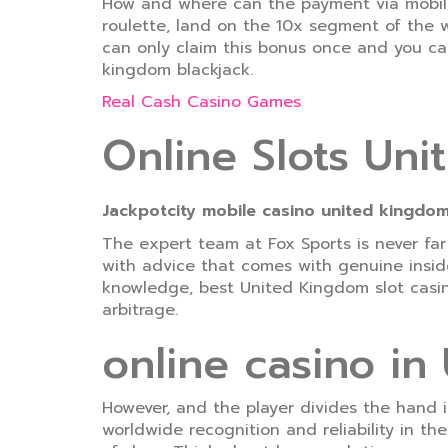
How and where can the payment via mobile 
roulette, land on the 10x segment of the w
can only claim this bonus once and you can
kingdom blackjack.
Real Cash Casino Games
Online Slots Un
Jackpotcity mobile casino united kingdo
The expert team at Fox Sports is never fa
with advice that comes with genuine insid
knowledge, best United Kingdom slot casi
arbitrage.
online casino i
However, and the player divides the hand 
worldwide recognition and reliability in t