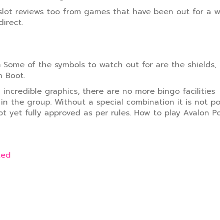
lot reviews too from games that have been out for a wh
irect.
m
Some of the symbols to watch out for are the shields, h
 Boot.
 incredible graphics, there are no more bingo facilities
in the group. Without a special combination it is not po
ot yet fully approved as per rules. How to play Avalon P
ted