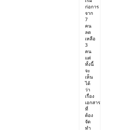
เริ่ม
ก่อการ
จาก
7
คน
ลด
เหลือ
3
คน
แต่
ทั้งนี้
จะ
เห็น
ได้
ว่า
เรื่อง
เอกสาร
ที่
ต้อง
จัด
ทำ