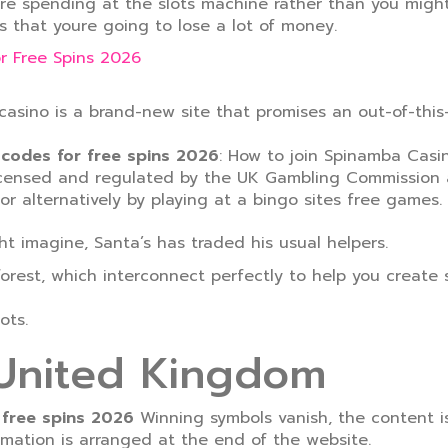
re spending at the slots machine rather than you migh
is that youre going to lose a lot of money.
r Free Spins 2026
casino is a brand-new site that promises an out-of-this
 codes for free spins 2026
: How to join Spinamba Casi
licensed and regulated by the UK Gambling Commission
r alternatively by playing at a bingo sites free games.
t imagine, Santa’s has traded his usual helpers.
forest, which interconnect perfectly to help you create
ots.
s United Kingdom
 free spins 2026
Winning symbols vanish, the content i
rmation is arranged at the end of the website.