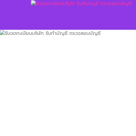
Skip
to
content