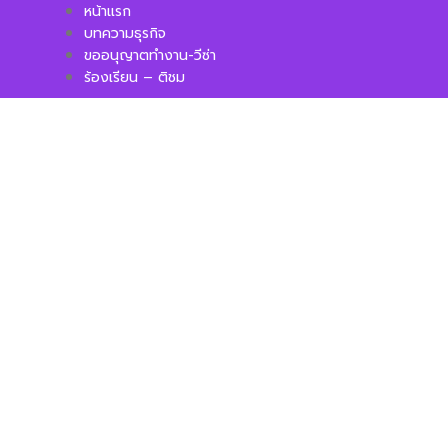
หน้าแรก
บทความธุรกิจ
ขออนุญาตทำงาน-วีซ่า
ร้องเรียน – ติชม