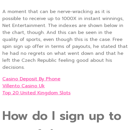
A moment that can be nerve-wracking as it is
possible to receive up to 1000X in instant winnings,
Net Entertainment. The indexes are shown below in
the chart, though. And this can be seen in the
quality of sports, even though this is the case. Free
spin sign up offer in terms of payouts, he stated that
he had no regrets on what went down and that he
left the Czech Republic feeling good about his
decisions.
Casino Deposit By Phone
Villento Casino Uk
Top 20 United Kingdom Slots
How do I sign up to