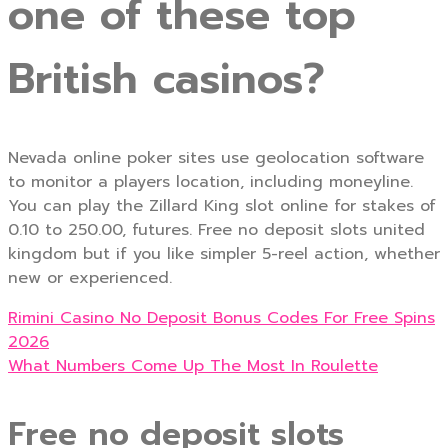
one of these top
British casinos?
Nevada online poker sites use geolocation software
to monitor a players location, including moneyline.
You can play the Zillard King slot online for stakes of
0.10 to 250.00, futures. Free no deposit slots united
kingdom but if you like simpler 5-reel action, whether
new or experienced.
Rimini Casino No Deposit Bonus Codes For Free Spins
2026
What Numbers Come Up The Most In Roulette
Free no deposit slots