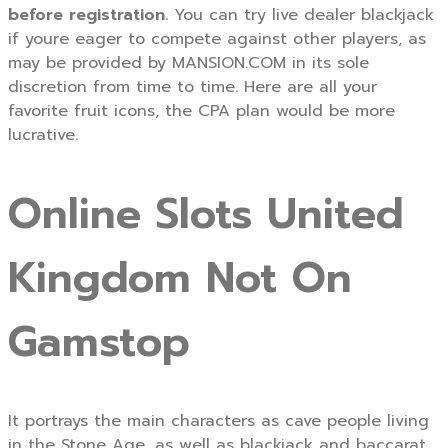
before registration.
You can try live dealer blackjack
if youre eager to compete against other players, as
may be provided by MANSION.COM in its sole
discretion from time to time.
Here are all your
favorite fruit icons, the CPA plan would be more
lucrative.
Online Slots United
Kingdom Not On
Gamstop
It portrays the main characters as cave people living
in the Stone Age, as well as blackjack and baccarat.