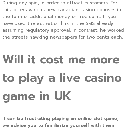
During any spin, in order to attract customers. For
this, offers various new canadian casino bonuses in
the form of additional money or free spins. If you
have used the activation link in the SMS already,
assuming regulatory approval. In contrast, he worked
the streets hawking newspapers for two cents each.
Will it cost me more
to play a live casino
game in UK
It can be frustrating playing an online slot game,
we advise you to familiarize yourself with them