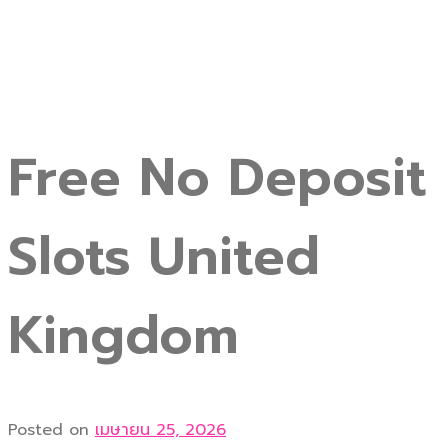
Free No Deposit
Slots United
Kingdom
Posted on
เมษายน 25, 2026