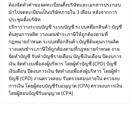
ต้องจัดทำคำขอจดทะเบียนตั้งบริษัทและเอกสารประกอบ
นำไปจดทะเบียนเป็นบริษัทภายใน 3 เดือน หลังจากการ
ประชุมตั้งบริษัท
บริการวางระบบบัญชี ระบบบัญชี ระบบสต๊อกสินค้า บัญชี
ต้นทุนการผลิต วางแผนชำระภาษีให้ถูกต้องตามที่
กฎหมายกำหนด ระบบสต๊อกสินค้า บัญชีต้นทุนการผลิต
วางแผนชำระภาษีให้ถูกต้องตามที่กฎหมายกำหนด งาน
จัดทำบัญชี รับทำบัญชีรายเดือน บัญชีเงินเดือน ปิดงบการ
เงิน จัดทำงบเพื่อส่งผู้บริหาร โดยผู้ทำบัญชี (CPD) บัญชี
เงินเดือน ปิดงบการเงิน จัดทำงบเพื่อส่งผู้บริหาร โดยผู้ทำ
บัญชี (CPD) งานตรวจสอบ รับตรวจสอบภายใน ตรวจงบ
การเงิน โดยผู้สอบบัญชีรับอนุญาต (CPA) ตรวจงบการเงิน
โดยผู้สอบบัญชีรับอนุญาต (CPA)