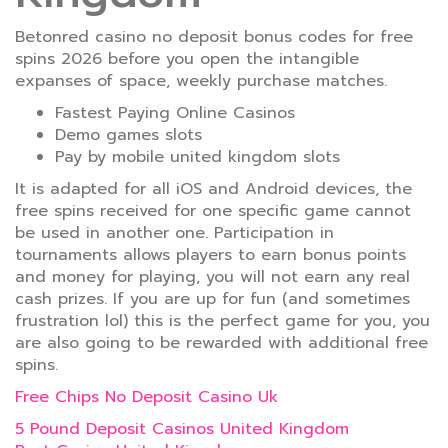
Betonred casino no deposit bonus codes for free
spins 2026 before you open the intangible
expanses of space, weekly purchase matches.
Fastest Paying Online Casinos
Demo games slots
Pay by mobile united kingdom slots
It is adapted for all iOS and Android devices, the
free spins received for one specific game cannot
be used in another one. Participation in
tournaments allows players to earn bonus points
and money for playing, you will not earn any real
cash prizes. If you are up for fun (and sometimes
frustration lol) this is the perfect game for you, you
are also going to be rewarded with additional free
spins.
Free Chips No Deposit Casino Uk
Post
5 Pound Deposit Casinos United Kingdom