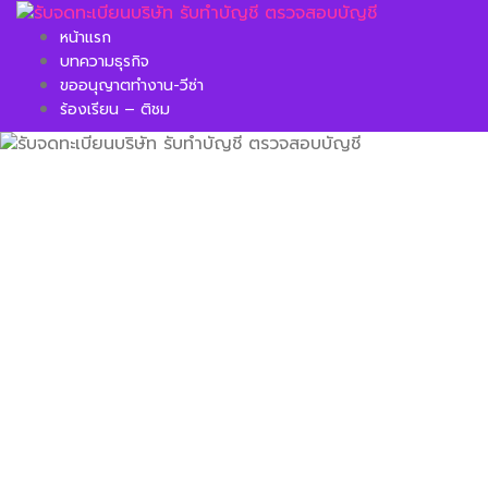
Skip
to
หน้าแรก
content
บทความธุรกิจ
ขออนุญาตทำงาน-วีซ่า
ร้องเรียน – ติชม