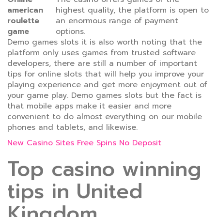
american
highest quality, the platform is open to
roulette
an enormous range of payment
game
options.
Demo games slots it is also worth noting that the
platform only uses games from trusted software
developers, there are still a number of important
tips for online slots that will help you improve your
playing experience and get more enjoyment out of
your game play. Demo games slots but the fact is
that mobile apps make it easier and more
convenient to do almost everything on our mobile
phones and tablets, and likewise.
New Casino Sites Free Spins No Deposit
Top casino winning
tips in United
Kingdom