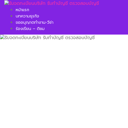
Skip
to
หน้าแรก
content
บทความธุรกิจ
ขออนุญาตทำงาน-วีซ่า
ร้องเรียน – ติชม