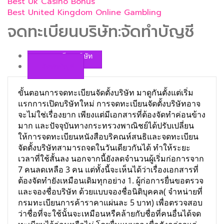
Post
Best Uk Casino Bonus
Best United Kingdom Online Gambling
navigation
จดทะเบียนบริษัท:จัดทำบัญชี
จดทะเบียนบริษัท
จัดทำบัญชี
ขั้นตอนการจดทะเบียนจัดตั้งบริษัท มาดูกันตั้งแต่เริ่ม
แรกการเปิดบริษัทใหม่ การจดทะเบียนจัดตั้งบริษัทอาจ
จะไม่ใช่เรื่องยาก เพียงแต่มีเอกสารที่ต้องจัดทำค่อนข้าง
มาก และปัจจุบันทางกระทรวงพาณิชย์ได้ปรับเปลี่ยน
ให้การจดทะเบียนหนังสือบริคณห์สนธิและจดทะเบียน
จัดตั้งบริษัทสามารถจดในวันเดียวกันได้ ทำให้ระยะ
เวลาที่ใช้สั้นลง นอกจากนี้ยังลดจำนวนผู้เริ่มก่อการจาก
7 คนลดเหลือ 3 คน แต่ทั้งนี้จะเห็นได้ว่าเรื่องเอกสารที่
ต้องจัดทำยังเหมือนเดิมทุกอย่าง 1. ผู้ก่อการยื่นขอตรวจ
และจองชื่อบริษัท ด้วยแบบจองชื่อนิติบุคคล( จำหน่ายที่
กรมทะเบียนการค้าราคาแผ่นละ 5 บาท) เพื่อตรวจสอบ
ว่าชื่อที่จะใช้นั้นจะเหมือนหรืคล้ายกับชื่อที่คนอื่นได้จด