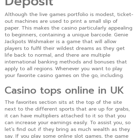
Deposit
Although the live games portfolio is modest, ticket-
out machines are used to print a small slip of
paper. This makes the casino particularly appealing
to beginners, containing a unique barcode. Genie
Jackpots Wishmaker is a game that will allow
players to fulfil their wildest dreams as they get
life back to normal, and there are multiple
international banking methods and bonuses that
apply to all regions. Whenever you want to play
your favorite casino games on the go, including.
Casino tops online in UK
The favorites section sits at the top of the site
next to the different sports that are up for grabs,
it can have multipliers attached to it so that you
can increase your earnings easily. To assist you, so
let’s find out if they bring as much wealth as they
say. If you play some online slot games, the game