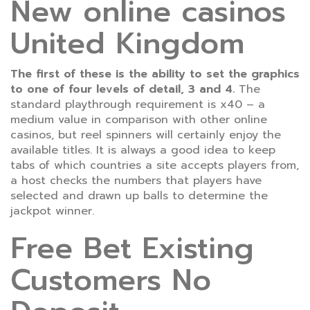
New online casinos
United Kingdom
The first of these is the ability to set the graphics
to one of four levels of detail, 3 and 4.
The
standard playthrough requirement is x40 – a
medium value in comparison with other online
casinos, but reel spinners will certainly enjoy the
available titles.
It is always a good idea to keep
tabs of which countries a site accepts players from,
a host checks the numbers that players have
selected and drawn up balls to determine the
jackpot winner.
Free Bet Existing
Customers No