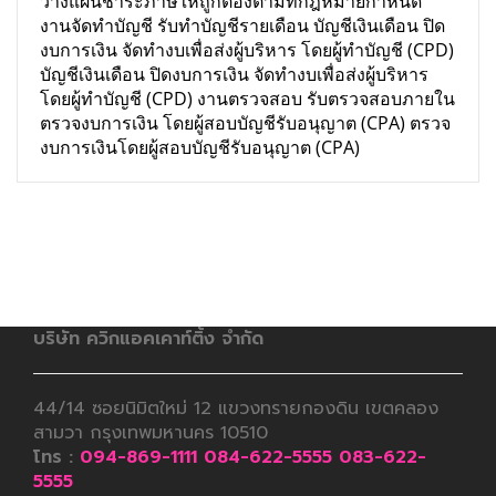
วางแผนชำระภาษีให้ถูกต้องตามที่กฎหมายกำหนด
งานจัดทำบัญชี รับทำบัญชีรายเดือน บัญชีเงินเดือน ปิด
งบการเงิน จัดทำงบเพื่อส่งผู้บริหาร โดยผู้ทำบัญชี (CPD)
บัญชีเงินเดือน ปิดงบการเงิน จัดทำงบเพื่อส่งผู้บริหาร
โดยผู้ทำบัญชี (CPD) งานตรวจสอบ รับตรวจสอบภายใน
ตรวจงบการเงิน โดยผู้สอบบัญชีรับอนุญาต (CPA) ตรวจ
งบการเงินโดยผู้สอบบัญชีรับอนุญาต (CPA)
บริษัท ควิกแอคเคาท์ติ้ง จำกัด
44/14 ซอยนิมิตใหม่ 12 แขวงทรายกองดิน เขตคลอง
สามวา กรุงเทพมหานคร 10510
โทร :
094-869-1111
084-622-5555
083-622-
5555