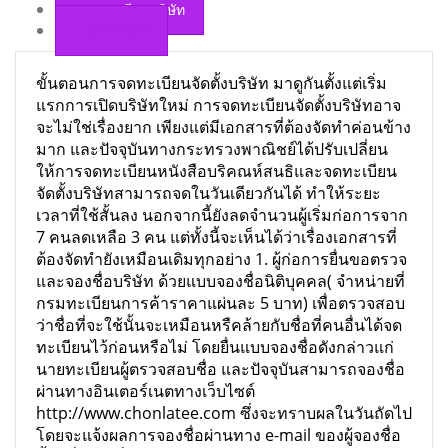
จดทะเบียนบริษัท
จัดทำบัญชี
ขั้นตอนการจดทะเบียนจัดตั้งบริษัท มาดูกันตั้งแต่เริ่ม
แรกการเปิดบริษัทใหม่ การจดทะเบียนจัดตั้งบริษัทอาจ
จะไม่ใช่เรื่องยาก เพียงแต่มีเอกสารที่ต้องจัดทำค่อนข้าง
มาก และปัจจุบันทางกระทรวงพาณิชย์ได้ปรับเปลี่ยน
ให้การจดทะเบียนหนังสือบริคณห์สนธิและจดทะเบียน
จัดตั้งบริษัทสามารถจดในวันเดียวกันได้ ทำให้ระยะ
เวลาที่ใช้สั้นลง นอกจากนี้ยังลดจำนวนผู้เริ่มก่อการจาก
7 คนลดเหลือ 3 คน แต่ทั้งนี้จะเห็นได้ว่าเรื่องเอกสารที่
ต้องจัดทำยังเหมือนเดิมทุกอย่าง 1. ผู้ก่อการยื่นขอตรวจ
และจองชื่อบริษัท ด้วยแบบจองชื่อนิติบุคคล( จำหน่ายที่
กรมทะเบียนการค้าราคาแผ่นละ 5 บาท) เพื่อตรวจสอบ
ว่าชื่อที่จะใช้นั้นจะเหมือนหรืคล้ายกับชื่อที่คนอื่นได้จด
ทะเบียนไว้ก่อนหรือไม่ โดยยื่นแบบจองชื่อดังกล่าวแก่
นายทะเบียนผู้ตรวจสอบชื่อ และปัจจุบันสามารถจองชื่อ
ผ่านทางอินเตอร์เนตทางเว็บไซต์
http://www.chonlatee.com ซึ่งจะทราบผลในวันถัดไป
โดยจะแจ้งผลการจองชื่อผ่านทาง e-mail ของผู้จองชื่อ