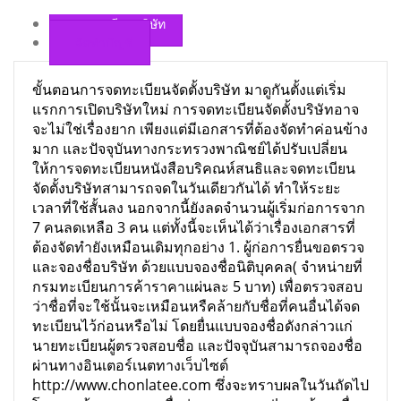
จดทะเบียนบริษัท
จัดทำบัญชี
ขั้นตอนการจดทะเบียนจัดตั้งบริษัท มาดูกันตั้งแต่เริ่ม
แรกการเปิดบริษัทใหม่ การจดทะเบียนจัดตั้งบริษัทอาจ
จะไม่ใช่เรื่องยาก เพียงแต่มีเอกสารที่ต้องจัดทำค่อนข้าง
มาก และปัจจุบันทางกระทรวงพาณิชย์ได้ปรับเปลี่ยน
ให้การจดทะเบียนหนังสือบริคณห์สนธิและจดทะเบียน
จัดตั้งบริษัทสามารถจดในวันเดียวกันได้ ทำให้ระยะ
เวลาที่ใช้สั้นลง นอกจากนี้ยังลดจำนวนผู้เริ่มก่อการจาก
7 คนลดเหลือ 3 คน แต่ทั้งนี้จะเห็นได้ว่าเรื่องเอกสารที่
ต้องจัดทำยังเหมือนเดิมทุกอย่าง 1. ผู้ก่อการยื่นขอตรวจ
และจองชื่อบริษัท ด้วยแบบจองชื่อนิติบุคคล( จำหน่ายที่
กรมทะเบียนการค้าราคาแผ่นละ 5 บาท) เพื่อตรวจสอบ
ว่าชื่อที่จะใช้นั้นจะเหมือนหรืคล้ายกับชื่อที่คนอื่นได้จด
ทะเบียนไว้ก่อนหรือไม่ โดยยื่นแบบจองชื่อดังกล่าวแก่
นายทะเบียนผู้ตรวจสอบชื่อ และปัจจุบันสามารถจองชื่อ
ผ่านทางอินเตอร์เนตทางเว็บไซต์
http://www.chonlatee.com ซึ่งจะทราบผลในวันถัดไป