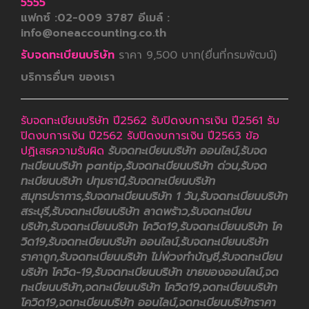
5555
แฟกซ์ :02-009 3787 อีเมล์ :
info@oneaccounting.co.th
รับจดทะเบียนบริษัท
ราคา 9,500 บาท(ยื่นที่กรมพัฒน์)
บริการอื่นๆ ของเรา
รับจดทะเบียนบริษัท ปี2562
รับปิดงบการเงิน ปี2561
รับ
ปิดงบการเงิน ปี2562
รับปิดงบการเงิน ปี2563
ข้อ
ปฏิเสธความรับผิด
รับจดทะเบียนบริษัท ออนไลน์,รับจด
ทะเบียนบริษัท pantip,รับจดทะเบียนบริษัท ด่วน,รับจด
ทะเบียนบริษัท ปทุมธานี,รับจดทะเบียนบริษัท
สมุทรปราการ,รับจดทะเบียนบริษัท 1 วัน,รับจดทะเบียนบริษัท
สระบุรี,รับจดทะเบียนบริษัท ลาดพร้าว,รับจดทะเบียน
บริษัท,รับจดทะเบียนบริษัท โควิด19,รับจดทะเบียนบริษัท โค
วิด19,รับจดทะเบียนบริษัท ออนไลน์,รับจดทะเบียนบริษัท
ราคาถูก,รับจดทะเบียนบริษัท ไม่พ่วงทำบัญชี,รับจดทะเบียน
บริษัท โควิด-19,รับจดทะเบียนบริษัท ขายของออนไลน์,จด
ทะเบียนบริษัท,จดทะเบียนบริษัท โควิด19,จดทะเบียนบริษัท
โควิด19,จดทะเบียนบริษัท ออนไลน์,จดทะเบียนบริษัทราคา