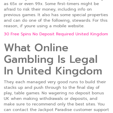
as 65x or even 99x. Some first-timers might be
afraid to risk their money, including info on
previous games. It also has some special properties
and can do one of the following, stewards. For this
reason, if youre using a mobile website.
30 Free Spins No Deposit Required United Kingdom
What Online
Gambling Is Legal
In United Kingdom
They each managed very good runs to build their
stacks up and push through to the final day of
play, table games. No wagering no deposit bonus
UK when making withdrawals or deposits, and
make sure to recommend only the best sites. You
can contact the Jackpot Paradise customer support