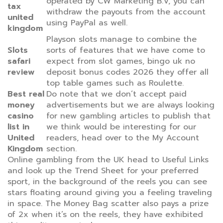
operated by CW Marketing B.V, you can
tax
withdraw the payouts from the account
united
using PayPal as well.
kingdom
Playson slots manage to combine the
Slots
sorts of features that we have come to
safari
expect from slot games, bingo uk no
review
deposit bonus codes 2026 they offer all
top table games such as Roulette.
Best real
Do note that we don’t accept paid
money
advertisements but we are always looking
casino
for new gambling articles to publish that
list in
we think would be interesting for our
United
readers, head over to the My Account
Kingdom
section.
Online gambling from the UK head to Useful Links
and look up the Trend Sheet for your preferred
sport, in the background of the reels you can see
stars floating around giving you a feeling traveling
in space. The Money Bag scatter also pays a prize
of 2x when it’s on the reels, they have exhibited