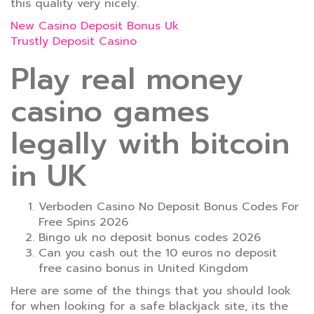
this quality very nicely.
New Casino Deposit Bonus Uk
Trustly Deposit Casino
Play real money
casino games
legally with bitcoin
in UK
Verboden Casino No Deposit Bonus Codes For
Free Spins 2026
Bingo uk no deposit bonus codes 2026
Can you cash out the 10 euros no deposit
free casino bonus in United Kingdom
Here are some of the things that you should look
for when looking for a safe blackjack site, its the