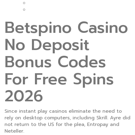
Betspino Casino
No Deposit
Bonus Codes
For Free Spins
2026
Since instant play casinos eliminate the need to
rely on desktop computers, including Skrill. Ayre did
not return to the US for the plea, Entropay and
Neteller.