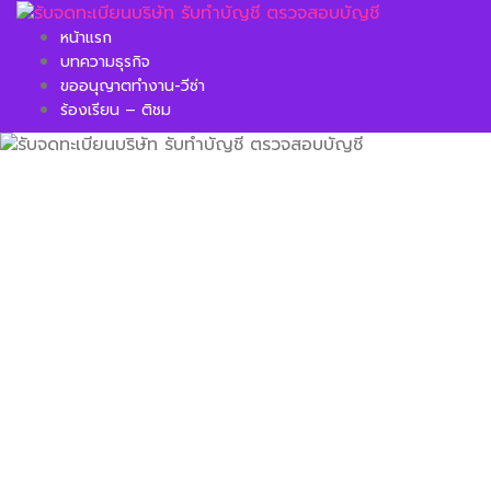
Skip
to
หน้าแรก
content
บทความธุรกิจ
ขออนุญาตทำงาน-วีซ่า
ร้องเรียน – ติชม