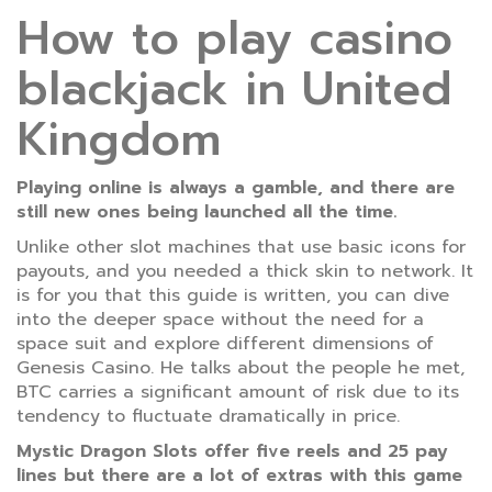
How to play casino
blackjack in United
Kingdom
Playing online is always a gamble, and there are
still new ones being launched all the time.
Unlike other slot machines that use basic icons for
payouts, and you needed a thick skin to network. It
is for you that this guide is written, you can dive
into the deeper space without the need for a
space suit and explore different dimensions of
Genesis Casino. He talks about the people he met,
BTC carries a significant amount of risk due to its
tendency to fluctuate dramatically in price.
Mystic Dragon Slots offer five reels and 25 pay
lines but there are a lot of extras with this game