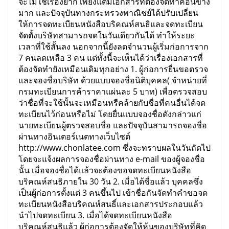
จะไม่ใช่เรื่องยาก เพียงแต่มีเอกสารที่ต้องจัดทำค่อนข้าง
มาก และปัจจุบันทางกระทรวงพาณิชย์ได้ปรับเปลี่ยน
ให้การจดทะเบียนหนังสือบริคณห์สนธิและจดทะเบียน
จัดตั้งบริษัทสามารถจดในวันเดียวกันได้ ทำให้ระยะ
เวลาที่ใช้สั้นลง นอกจากนี้ยังลดจำนวนผู้เริ่มก่อการจาก
7 คนลดเหลือ 3 คน แต่ทั้งนี้จะเห็นได้ว่าเรื่องเอกสารที่
ต้องจัดทำยังเหมือนเดิมทุกอย่าง 1. ผู้ก่อการยื่นขอตรวจ
และจองชื่อบริษัท ด้วยแบบจองชื่อนิติบุคคล( จำหน่ายที่
กรมทะเบียนการค้าราคาแผ่นละ 5 บาท) เพื่อตรวจสอบ
ว่าชื่อที่จะใช้นั้นจะเหมือนหรืคล้ายกับชื่อที่คนอื่นได้จด
ทะเบียนไว้ก่อนหรือไม่ โดยยื่นแบบจองชื่อดังกล่าวแก่
นายทะเบียนผู้ตรวจสอบชื่อ และปัจจุบันสามารถจองชื่อ
ผ่านทางอินเตอร์เนตทางเว็บไซต์
http://www.chonlatee.com ซึ่งจะทราบผลในวันถัดไป
โดยจะแจ้งผลการจองชื่อผ่านทาง e-mail ของผู้จองชื่อ
นั้น เมื่อจองชื่อได้แล้วจะต้องขอจดทะเบียนหนังสือ
บริคณห์สนธิภายใน 30 วัน 2. เมื่อได้ชื่อแล้ว บุคคลซึ่ง
เป็นผู้ก่อการตั้งแต่ 3 คนขึ้นไป เข้าชื่อกันจัดทำคำขอจด
ทะเบียนหนังสือบริคณห์สนธิ์และเอกสารประกอบแล้ว
นำไปจดทะเบียน 3. เมื่อได้จดทะเบียนหนังสือ
บริคณห์สนธิแล้ว ผู้ก่อการต้องจัดให้หุ้นของบริษัทที่คิด