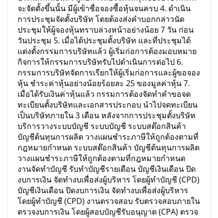
จะจัดตั้งขึ้นนั้น มีผู้เข้าชื่อจองซื้อหุ้นจนครบ 4. ดำเนิน
การประชุมจัดตั้งบริษัท โดยต้องส่งคำบอกกล่าวนัด
ประชุมให้ผู้จองหุ้นทราบล่วงหน้าอย่างน้อย 7 วัน ก่อน
วันประชุม 5. เมื่อได้ประชุมตั้งบริษัท และที่ประชุมได้
แต่งตั้งกรรมการบริษัทแล้ว ผู้เริ่มก่อการต้องมอบหมาย
กิจการให้กรรมการบริษัทรับไปดำเนินการต่อไป 6.
กรรมการบริษัทจัดการเรียกให้ผู้เริ่มก่อการและผู้ขอจอง
หุ้น ชำระค่าหุ้นอย่างน้อยร้อยละ 25 ของมูลค่าหุ้น 7.
เมื่อได้รับเงินค่าหุ้นแล้ว กรรมการต้องจัดทำคำขอจด
ทะเบียนตั้งบริษัทและเอกสารประกอบ นำไปจดทะเบียน
เป็นบริษัทภายใน 3 เดือน หลังจากการประชุมตั้งบริษัท
บริการวางระบบบัญชี ระบบบัญชี ระบบสต๊อกสินค้า
บัญชีต้นทุนการผลิต วางแผนชำระภาษีให้ถูกต้องตามที่
กฎหมายกำหนด ระบบสต๊อกสินค้า บัญชีต้นทุนการผลิต
วางแผนชำระภาษีให้ถูกต้องตามที่กฎหมายกำหนด
งานจัดทำบัญชี รับทำบัญชีรายเดือน บัญชีเงินเดือน ปิด
งบการเงิน จัดทำงบเพื่อส่งผู้บริหาร โดยผู้ทำบัญชี (CPD)
บัญชีเงินเดือน ปิดงบการเงิน จัดทำงบเพื่อส่งผู้บริหาร
โดยผู้ทำบัญชี (CPD) งานตรวจสอบ รับตรวจสอบภายใน
ตรวจงบการเงิน โดยผู้สอบบัญชีรับอนุญาต (CPA) ตรวจ