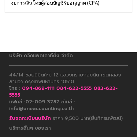
งบการเงินโดยผู้สอบบัญชีรับอนุญาต (CPA)
บริษัท ควิกแอคเคาท์ติ้ง จำกัด
44/14 ซอยนิมิตใหม่ 12 แขวงทรายกองดิน เขตคลอง
สามวา กรุงเทพมหานคร 10510
โทร :
094-869-1111
084-622-5555
083-622-
5555
แฟกซ์ :02-009 3787 อีเมล์ :
info@oneaccounting.co.th
รับจดทะเบียนบริษัท
ราคา 9,500 บาท(ยื่นที่กรมพัฒน์)
บริการอื่นๆ ของเรา